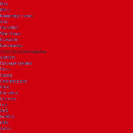
Mcz
Meta
Каминные топки
Axis
Chazelles
Warmhaus
Ecokamin
Биокамины
Электрические камины
Glenrich
Газовые камины
Печи
Назад
Смотреть все
Guca
Panadero
Lacunza
Loki
ABX
FireBird
НМК
Aston