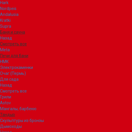
Hark
Nordpeis
Andalusia
Kratki
Supra
Баня и сауна
Назад
Смотреть все
Meta
Печи для бани
НМК
Электрокаменки
Очаг (Пермь)
Для сада
Назад
Смотреть все
Грили
Astov
Мангалы, барбекю
Тандыр
Скульптуры из бронзы
Дымоходы