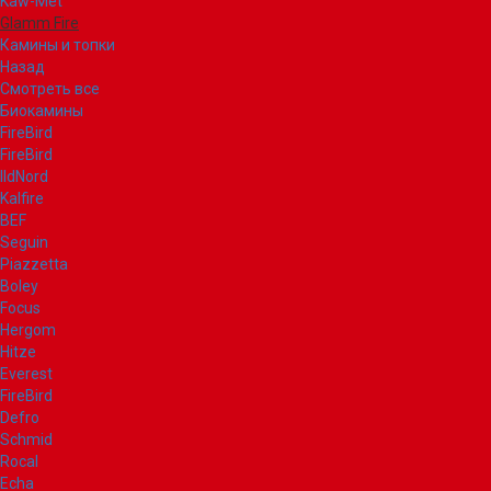
Kaw-Met
Glamm Fire
Камины и топки
Назад
Смотреть все
Биокамины
FireBird
FireBird
IldNord
Kalfire
BEF
Seguin
Piazzetta
Boley
Focus
Hergom
Hitze
Everest
FireBird
Defro
Schmid
Rocal
Echa