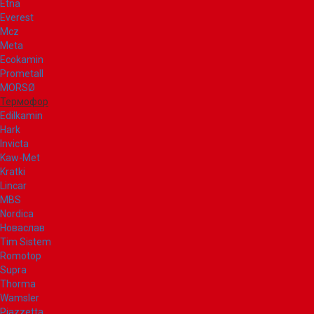
Etna
Everest
Mcz
Meta
Ecokamin
Prometall
MORSØ
Термофор
Edilkamin
Hark
Invicta
Kaw-Met
Kratki
Lincar
MBS
Nordica
Новаслав
Tim Sistem
Romotop
Supra
Thorma
Wamsler
Piazzetta