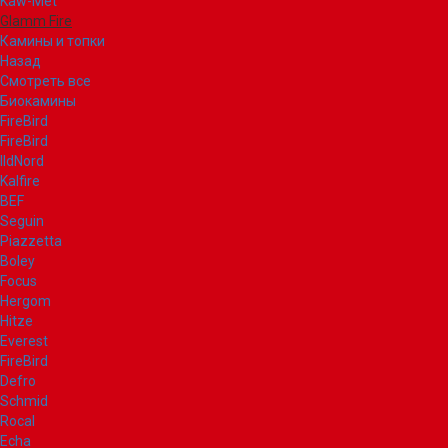
Kaw-Met
Glamm Fire
Камины и топки
Назад
Смотреть все
Биокамины
FireBird
FireBird
IldNord
Kalfire
BEF
Seguin
Piazzetta
Boley
Focus
Hergom
Hitze
Everest
FireBird
Defro
Schmid
Rocal
Echa