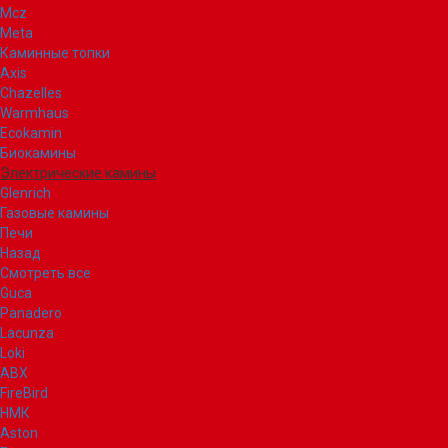
Mcz
Meta
Каминные топки
Axis
Chazelles
Warmhaus
Ecokamin
Биокамины
Электрические камины
Glenrich
Газовые камины
Печи
Назад
Смотреть все
Guca
Panadero
Lacunza
Loki
ABX
FireBird
НМК
Aston