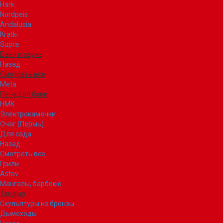
Hark
Nordpeis
Andalusia
Kratki
Supra
Баня и сауна
Назад
Смотреть все
Meta
Печи для бани
НМК
Электрокаменки
Очаг (Пермь)
Для сада
Назад
Смотреть все
Грили
Astov
Мангалы, барбекю
Тандыр
Скульптуры из бронзы
Дымоходы