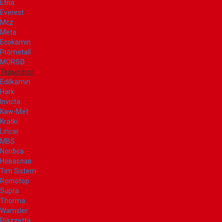
Etna
Everest
Mcz
Meta
Ecokamin
Prometall
MORSØ
Термофор
Edilkamin
Hark
Invicta
Kaw-Met
Kratki
Lincar
MBS
Nordica
Новаслав
Tim Sistem
Romotop
Supra
Thorma
Wamsler
Piazzetta