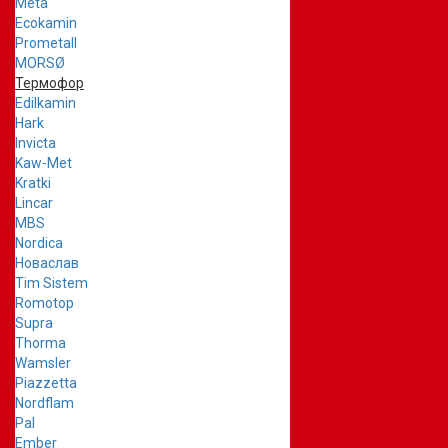
Meta
Ecokamin
Prometall
MORSØ
Термофор
Edilkamin
Hark
Invicta
Kaw-Met
Kratki
Lincar
MBS
Nordica
Новаслав
Tim Sistem
Romotop
Supra
Thorma
Wamsler
Piazzetta
Nordflam
Pal
Ember