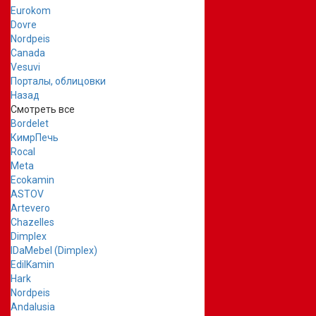
Eurokom
Dovre
Nordpeis
Canada
Vesuvi
Порталы, облицовки
Назад
Смотреть все
Bordelet
КимрПечь
Rocal
Meta
Ecokamin
ASTOV
Artevero
Chazelles
Dimplex
IDaMebel (Dimplex)
EdilKamin
Hark
Nordpeis
Andalusia