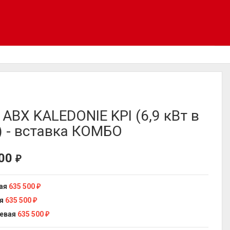
 ABX KALEDONIE KPI (6,9 кВт в
) - вставка КОМБО
500
₽
ая
635 500
₽
я
635 500
₽
евая
635 500
₽