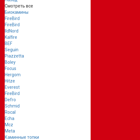
Смотреть все
Биокамины
FireBird
FireBird
IldNord
Kalfire
BEF
Seguin
Piazzetta
Boley
Focus
Hergom
Hitze
Everest
FireBird
Defro
Schmid
Rocal
Echa
Mcz
Meta
Каминные топки