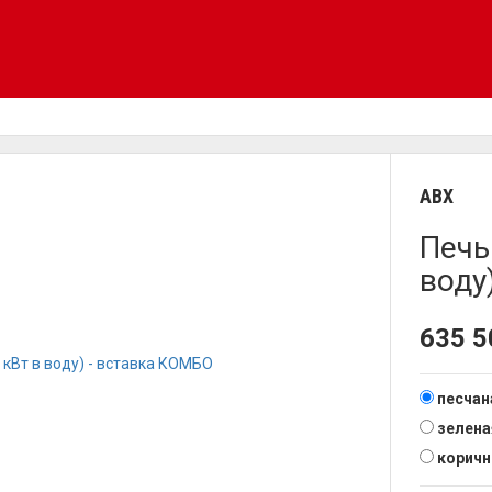
ABX
Печь
воду
635 
песчан
зелена
коричн