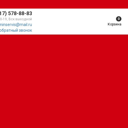
17) 578-88-83
0
10-19, Вск выходной
Корзина
minservis@mail.ru
 обратный звонок