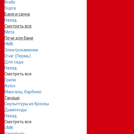
Kratki
Supra
Баня и сауна
Назад
Смотреть все
Meta
Печи для бани
НМК
Электрокаменки
Очаг (Пермь)
Для сада
Назад
Смотреть все
Грили
Astov
Мангалы, барбекю
Тандыр
Скульптуры из бронзы
Дымоходы
Назад
Смотреть все
UMK
Vermilogic