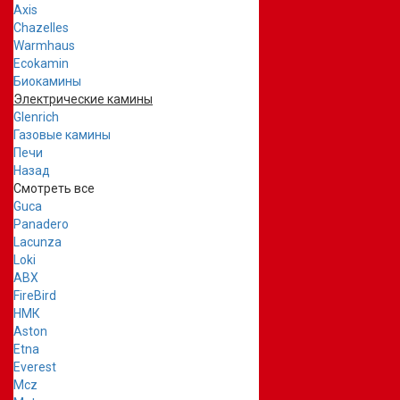
Axis
Chazelles
Warmhaus
Ecokamin
Биокамины
Электрические камины
Glenrich
Газовые камины
Печи
Назад
Смотреть все
Guca
Panadero
Lacunza
Loki
ABX
FireBird
НМК
Aston
Etna
Everest
Mcz