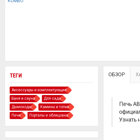
ОБЗОР
Х
ТЕГИ
Аксессуары и комплектующие
Баня и сауна
Для сада
Печь AB
Дымоходы
Камины и топки
официал
Печи
Порталы и облицовка
Узнать 