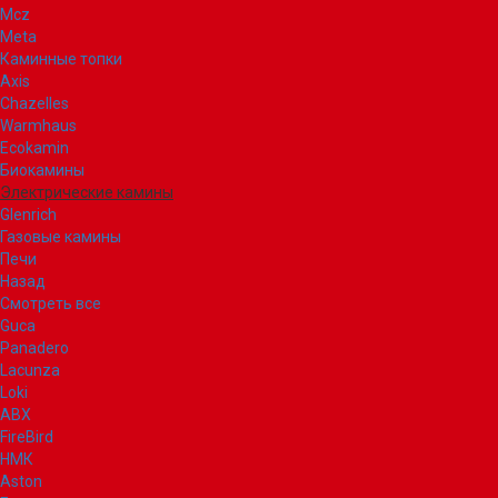
Mcz
Meta
Каминные топки
Axis
Chazelles
Warmhaus
Ecokamin
Биокамины
Электрические камины
Glenrich
Газовые камины
Печи
Назад
Смотреть все
Guca
Panadero
Lacunza
Loki
ABX
FireBird
НМК
Aston