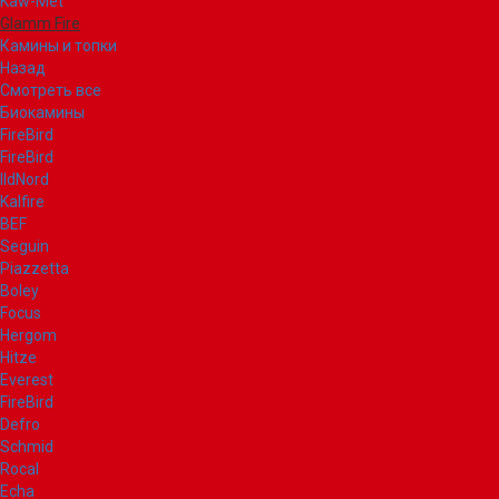
Kaw-Met
Glamm Fire
Камины и топки
Назад
Смотреть все
Биокамины
FireBird
FireBird
IldNord
Kalfire
BEF
Seguin
Piazzetta
Boley
Focus
Hergom
Hitze
Everest
FireBird
Defro
Schmid
Rocal
Echa