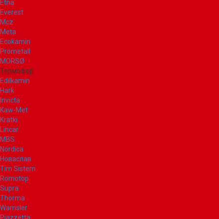
Etna
Everest
Mcz
Meta
Ecokamin
Prometall
MORSØ
Термофор
Edilkamin
Hark
Invicta
Kaw-Met
Kratki
Lincar
MBS
Nordica
Новаслав
Tim Sistem
Romotop
Supra
Thorma
Wamsler
Piazzetta