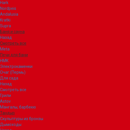
Hark
Nordpeis
Andalusia
Kratki
Supra
Баня и сауна
Назад
Смотреть все
Meta
Печи для бани
НМК
Электрокаменки
Очаг (Пермь)
Для сада
Назад
Смотреть все
Грили
Astov
Мангалы, барбекю
Тандыр
Скульптуры из бронзы
Дымоходы