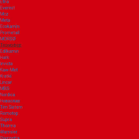
Etna
Everest
Mcz
Meta
Ecokamin
Prometall
MORSØ
Термофор
Edilkamin
Hark
Invicta
Kaw-Met
Kratki
Lincar
MBS
Nordica
Новаслав
Tim Sistem
Romotop
Supra
Thorma
Wamsler
Piazzetta