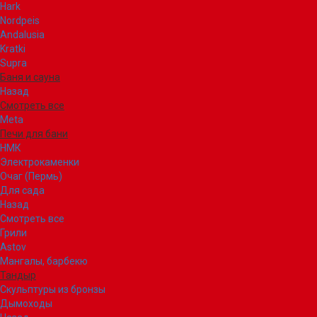
Hark
Nordpeis
Andalusia
Kratki
Supra
Баня и сауна
Назад
Смотреть все
Meta
Печи для бани
НМК
Электрокаменки
Очаг (Пермь)
Для сада
Назад
Смотреть все
Грили
Astov
Мангалы, барбекю
Тандыр
Скульптуры из бронзы
Дымоходы