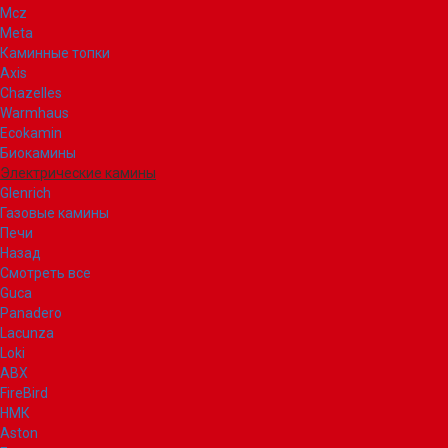
Mcz
Meta
Каминные топки
Axis
Chazelles
Warmhaus
Ecokamin
Биокамины
Электрические камины
Glenrich
Газовые камины
Печи
Назад
Смотреть все
Guca
Panadero
Lacunza
Loki
ABX
FireBird
НМК
Aston