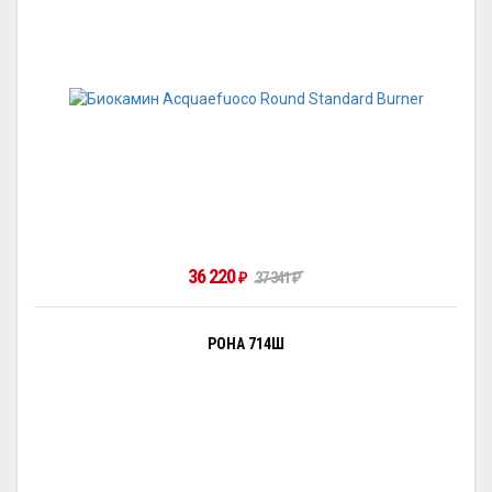
36 220
₽
37 341
₽
РОНА 714Ш