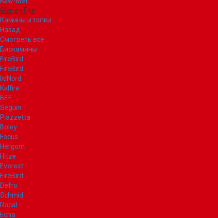
Kaw-Met
Glamm Fire
Камины и топки
Назад
Смотреть все
Биокамины
FireBird
FireBird
IldNord
Kalfire
BEF
Seguin
Piazzetta
Boley
Focus
Hergom
Hitze
Everest
FireBird
Defro
Schmid
Rocal
Echa