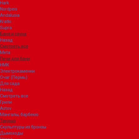
Hark
Nordpeis
Andalusia
Kratki
Supra
Баня и сауна
Назад
Смотреть все
Meta
Печи для бани
НМК
Электрокаменки
Очаг (Пермь)
Для сада
Назад
Смотреть все
Грили
Astov
Мангалы, барбекю
Тандыр
Скульптуры из бронзы
Дымоходы