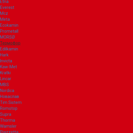
Etna
Everest
Mcz
Meta
Ecokamin
Prometall
MORSØ
Термофор
Edilkamin
Hark
Invicta
Kaw-Met
Kratki
Lincar
MBS
Nordica
Новаслав
Tim Sistem
Romotop
Supra
Thorma
Wamsler
Piazzetta