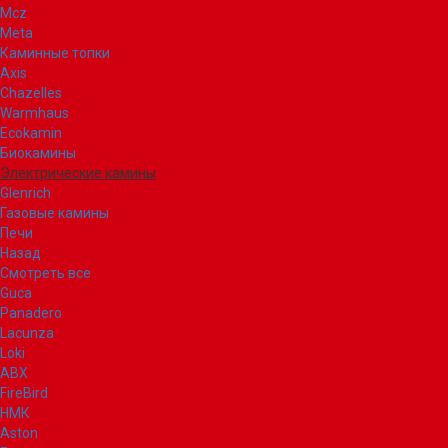
Mcz
Meta
Каминные топки
Axis
Chazelles
Warmhaus
Ecokamin
Биокамины
Электрические камины
Glenrich
Газовые камины
Печи
Назад
Смотреть все
Guca
Panadero
Lacunza
Loki
ABX
FireBird
НМК
Aston