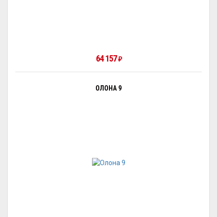
64 157
₽
ОЛОНА 9