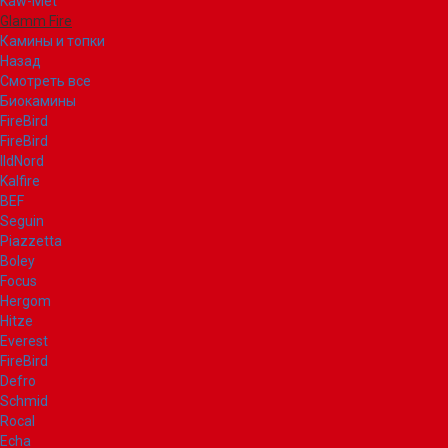
Kaw-Met
Glamm Fire
Камины и топки
Назад
Смотреть все
Биокамины
FireBird
FireBird
IldNord
Kalfire
BEF
Seguin
Piazzetta
Boley
Focus
Hergom
Hitze
Everest
FireBird
Defro
Schmid
Rocal
Echa