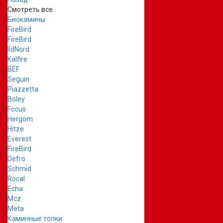
Смотреть все
Биокамины
FireBird
FireBird
IldNord
Kalfire
BEF
Seguin
Piazzetta
Boley
Focus
Hergom
Hitze
Everest
FireBird
Defro
Schmid
Rocal
Echa
Mcz
Meta
Каминные топки