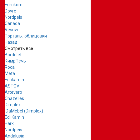
Eurokom
Dovre
Nordpeis
Canada
Vesuvi
Порталы, облицовки
Назад
Смотреть все
Bordelet
КимрПечь
Rocal
Meta
Ecokamin
ASTOV
Artevero
Chazelles
Dimplex
IDaMebel (Dimplex)
EdilKamin
Hark
Nordpeis
Andalusia