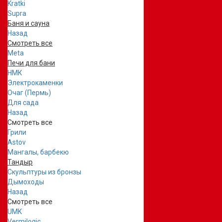
Kratki
Supra
Баня и сауна
Назад
Смотреть все
Meta
Печи для бани
НМК
Электрокаменки
Очаг (Пермь)
Для сада
Назад
Смотреть все
Грили
Astov
Мангалы, барбекю
Тандыр
Скульптуры из бронзы
Дымоходы
Назад
Смотреть все
UMK
Vermilogic