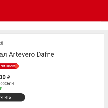
RO
ал Artevero Dafne
 облицовка
000
₽
00003614
ИИ
КУПИТЬ