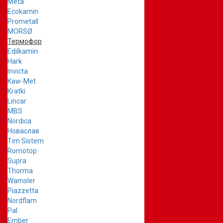
Meta
Ecokamin
Prometall
MORSØ
Термофор
Edilkamin
Hark
Invicta
Kaw-Met
Kratki
Lincar
MBS
Nordica
Новаслав
Tim Sistem
Romotop
Supra
Thorma
Wamsler
Piazzetta
Nordflam
Pal
Ember