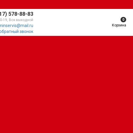
17) 578-88-83
0
10-19, Вск выходной
Корзина
minservis@mail.ru
 обратный звонок