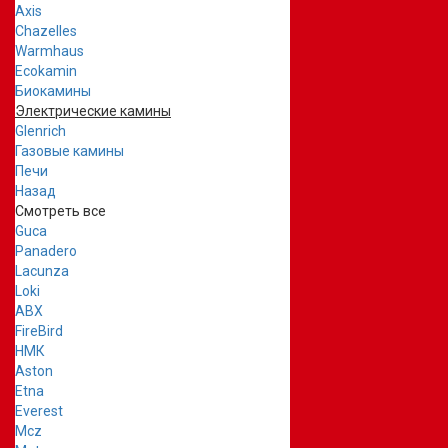
Axis
Chazelles
Warmhaus
Ecokamin
Биокамины
Электрические камины
Glenrich
Газовые камины
Печи
Назад
Смотреть все
Guca
Panadero
Lacunza
Loki
ABX
FireBird
НМК
Aston
Etna
Everest
Mcz