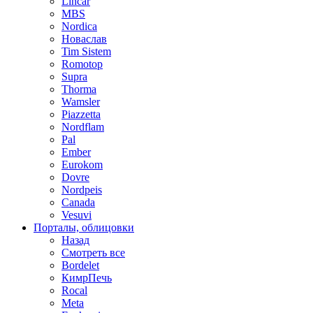
Lincar
MBS
Nordica
Новаслав
Tim Sistem
Romotop
Supra
Thorma
Wamsler
Piazzetta
Nordflam
Pal
Ember
Eurokom
Dovre
Nordpeis
Canada
Vesuvi
Порталы, облицовки
Назад
Смотреть все
Bordelet
КимрПечь
Rocal
Meta