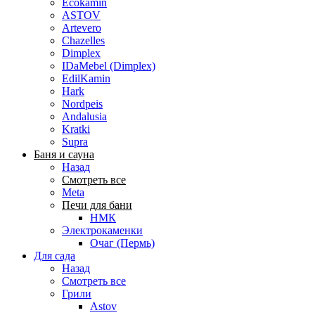
Ecokamin
ASTOV
Artevero
Chazelles
Dimplex
IDaMebel (Dimplex)
EdilKamin
Hark
Nordpeis
Andalusia
Kratki
Supra
Баня и сауна
Назад
Смотреть все
Meta
Печи для бани
НМК
Электрокаменки
Очаг (Пермь)
Для сада
Назад
Смотреть все
Грили
Astov