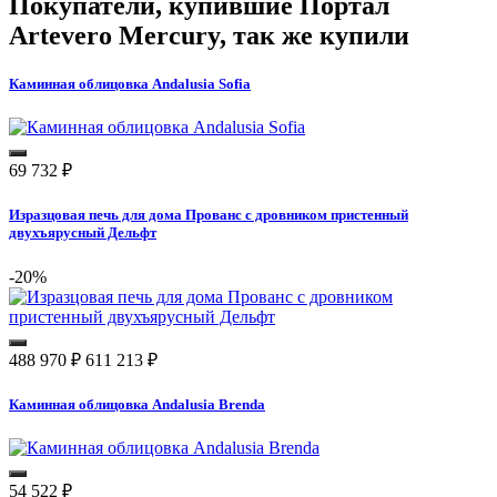
Покупатели, купившие
Портал
Artevero Mercury
, так же купили
Каминная облицовка Andalusia Sofia
69 732
₽
Изразцовая печь для дома Прованс с дровником пристенный
двухъярусный Дельфт
-20%
488 970
₽
611 213
₽
Каминная облицовка Andalusia Brenda
54 522
₽