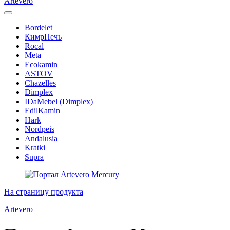
Artevero
Bordelet
КимрПечь
Rocal
Meta
Ecokamin
ASTOV
Chazelles
Dimplex
IDaMebel (Dimplex)
EdilKamin
Hark
Nordpeis
Andalusia
Kratki
Supra
На страницу продукта
Artevero