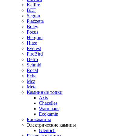
Kalfire
BEF
Seguin
Piazzetta
Boley
Focus
Hergom
Hitze
Everest
FireBird
Defro
Schmid
Rocal
Echa
Mcz
Meta
Каминные топки
Axis
Chazelles
Warmhaus
Ecokamin
Биокамины
Электрические камины
Glenrich
Газовые камины