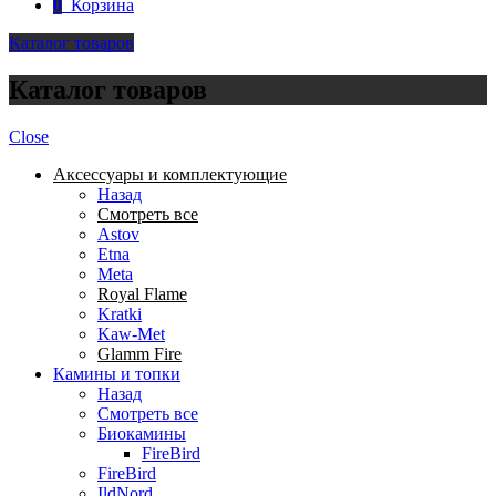
0
Корзина
Каталог товаров
Каталог товаров
Close
Аксессуары и комплектующие
Назад
Смотреть все
Astov
Etna
Meta
Royal Flame
Kratki
Kaw-Met
Glamm Fire
Камины и топки
Назад
Смотреть все
Биокамины
FireBird
FireBird
IldNord