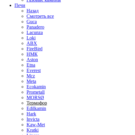
Печи
Назад
Смотреть все
Guca
Panadero
Lacunza
Loki
ABX
FireBird
НМК
Aston
Etna
Everest
Mcz
Meta
Ecokamin
Prometall
MORSØ
Термофор
Edilkamin
Hark
Invicta
Kaw-Met
Kratki