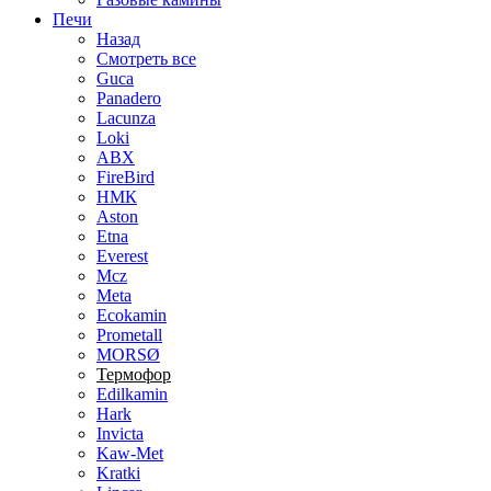
Печи
Назад
Смотреть все
Guca
Panadero
Lacunza
Loki
ABX
FireBird
НМК
Aston
Etna
Everest
Mcz
Meta
Ecokamin
Prometall
MORSØ
Термофор
Edilkamin
Hark
Invicta
Kaw-Met
Kratki