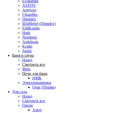
Ecokamin
ASTOV
Artevero
Chazelles
Dimplex
IDaMebel (Dimplex)
EdilKamin
Hark
Nordpeis
Andalusia
Kratki
Supra
Баня и сауна
Назад
Смотреть все
Meta
Печи для бани
НМК
Электрокаменки
Очаг (Пермь)
Для сада
Назад
Смотреть все
Грили
Astov