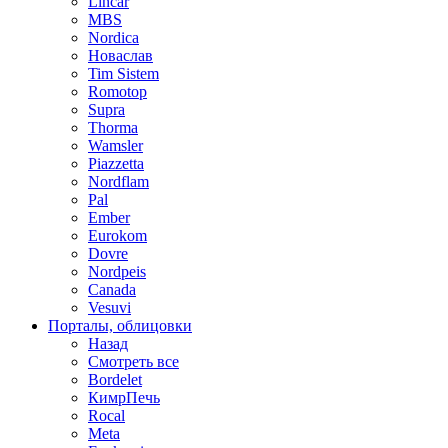
Lincar
MBS
Nordica
Новаслав
Tim Sistem
Romotop
Supra
Thorma
Wamsler
Piazzetta
Nordflam
Pal
Ember
Eurokom
Dovre
Nordpeis
Canada
Vesuvi
Порталы, облицовки
Назад
Смотреть все
Bordelet
КимрПечь
Rocal
Meta