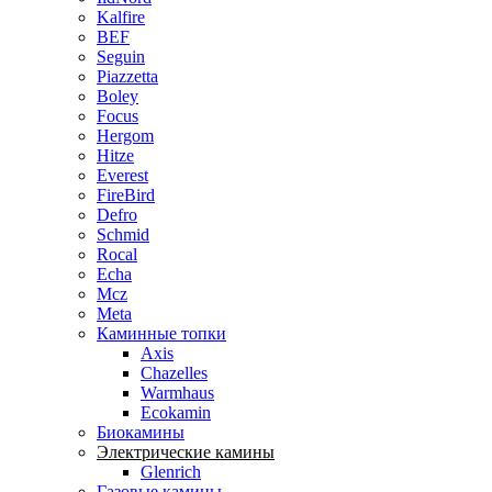
Kalfire
BEF
Seguin
Piazzetta
Boley
Focus
Hergom
Hitze
Everest
FireBird
Defro
Schmid
Rocal
Echa
Mcz
Meta
Каминные топки
Axis
Chazelles
Warmhaus
Ecokamin
Биокамины
Электрические камины
Glenrich
Газовые камины