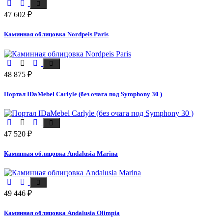
47 602
₽
Каминная облицовка Nordpeis Paris
48 875
₽
Портал IDaMebel Carlyle (без очага под Symphony 30 )
47 520
₽
Каминная облицовка Andalusia Marina
49 446
₽
Каминная облицовка Andalusia Olimpia