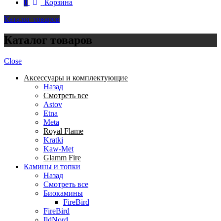
0
Корзина
Каталог товаров
Каталог товаров
Close
Аксессуары и комплектующие
Назад
Смотреть все
Astov
Etna
Meta
Royal Flame
Kratki
Kaw-Met
Glamm Fire
Камины и топки
Назад
Смотреть все
Биокамины
FireBird
FireBird
IldNord