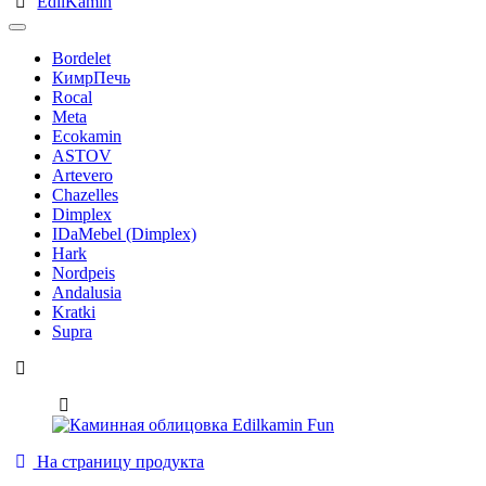
EdilKamin
Bordelet
КимрПечь
Rocal
Meta
Ecokamin
ASTOV
Artevero
Chazelles
Dimplex
IDaMebel (Dimplex)
Hark
Nordpeis
Andalusia
Kratki
Supra
На страницу продукта