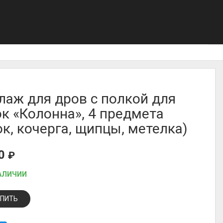
лаж для дров с полкой для
к «Колонна», 4 предмета
ок, кочерга, щипцы, метелка)
00
₽
АЛИЧИИ
ПИТЬ