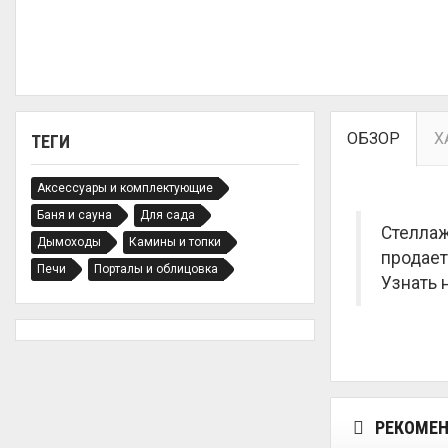
ОБЗОР
Х
ТЕГИ
Аксессуары и комплектующие
Баня и сауна
Для сада
Стеллаж
Дымоходы
Камины и топки
продает
Печи
Порталы и облицовка
Узнать 
РЕКОМЕН