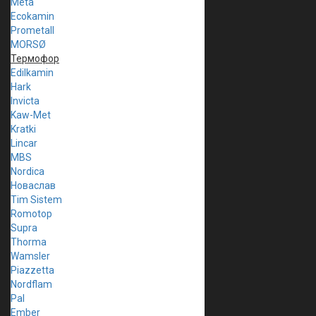
Meta
Ecokamin
Prometall
MORSØ
Термофор
Edilkamin
Hark
Invicta
Kaw-Met
Kratki
Lincar
MBS
Nordica
Новаслав
Tim Sistem
Romotop
Supra
Thorma
Wamsler
Piazzetta
Nordflam
Pal
Ember