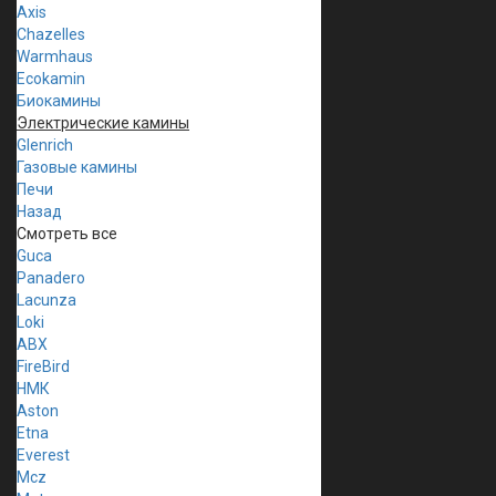
Axis
Chazelles
Warmhaus
Ecokamin
Биокамины
Электрические камины
Glenrich
Газовые камины
Печи
Назад
Смотреть все
Guca
Panadero
Lacunza
Loki
ABX
FireBird
НМК
Aston
Etna
Everest
Mcz