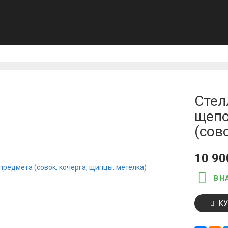
Стел
щепо
(сов
10 9
В Н
КУ