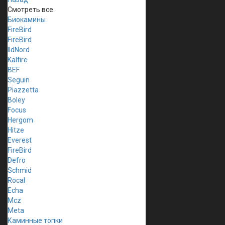
Смотреть все
Биокамины
FireBird
FireBird
IldNord
Kalfire
BEF
Seguin
Piazzetta
Boley
Focus
Hergom
Hitze
Everest
FireBird
Defro
Schmid
Rocal
Echa
Mcz
Meta
Каминные топки