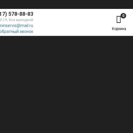
17) 578-88-83
0
10-19, Вск выходной
minservis@mail.ru
Корзина
 обратный звонок