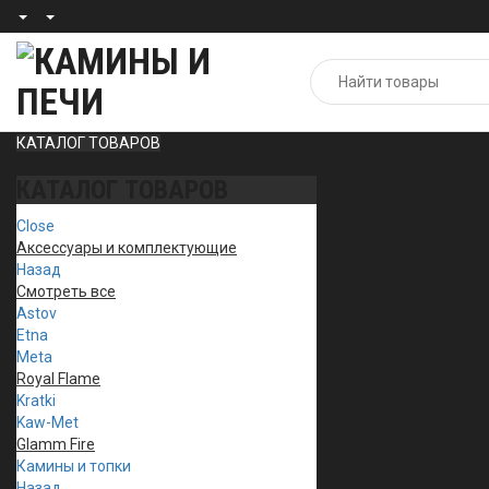
КАТАЛОГ ТОВАРОВ
КАТАЛОГ ТОВАРОВ
Close
Аксессуары и комплектующие
Назад
Смотреть все
Astov
Etna
Meta
Royal Flame
Kratki
Kaw-Met
Glamm Fire
Камины и топки
Назад