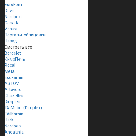
Eurokom
Dovre
Nordpeis
Canada
Vesuvi
Порталы, облицовки
Назад
Смотреть все
Bordelet
КимрПечь
Rocal
Meta
Ecokamin
ASTOV
Artevero
Chazelles
Dimplex
IDaMebel (Dimplex)
EdilKamin
Hark
Nordpeis
Andalusia