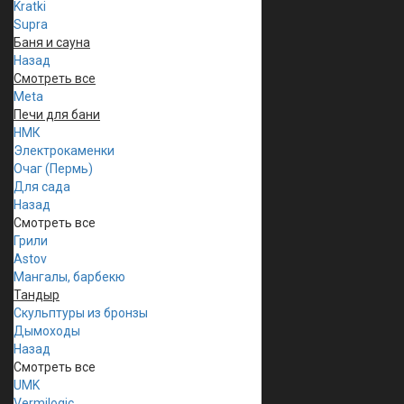
Kratki
Supra
Баня и сауна
Назад
Смотреть все
Meta
Печи для бани
НМК
Электрокаменки
Очаг (Пермь)
Для сада
Назад
Смотреть все
Грили
Astov
Мангалы, барбекю
Тандыр
Скульптуры из бронзы
Дымоходы
Назад
Смотреть все
UMK
Vermilogic