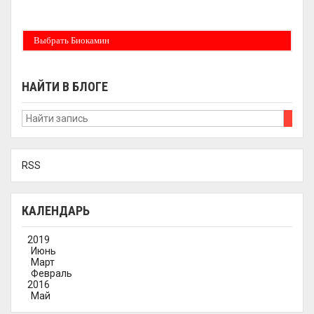
Бездымные камины на спитовом геле. Ни сажи, ни копоти в вашей квартире.
Спиртовой биокамин работает на 1 литре 2-3 часа !
Выбрать Биокамин
НАЙТИ В БЛОГЕ
RSS
КАЛЕНДАРЬ
2019
Июнь
Март
Февраль
2016
Май