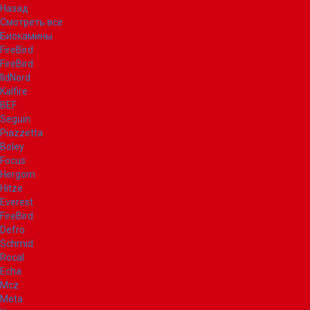
Назад
Смотреть все
Биокамины
FireBird
FireBird
IldNord
Kalfire
BEF
Seguin
Piazzetta
Boley
Focus
Hergom
Hitze
Everest
FireBird
Defro
Schmid
Rocal
Echa
Mcz
Meta