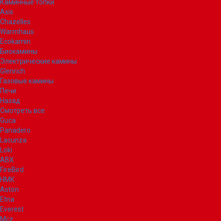
Каминные топки
Axis
Chazelles
Warmhaus
Ecokamin
Биокамины
Электрические камины
Glenrich
Газовые камины
Печи
Назад
Смотреть все
Guca
Panadero
Lacunza
Loki
ABX
FireBird
НМК
Aston
Etna
Everest
Mcz