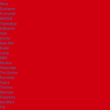
Meta
Ecokamin
Prometall
MORSØ
Термофор
Edilkamin
Hark
Invicta
Kaw-Met
Kratki
Lincar
MBS
Nordica
Новаслав
Tim Sistem
Romotop
Supra
Thorma
Wamsler
Piazzetta
Nordflam
Pal