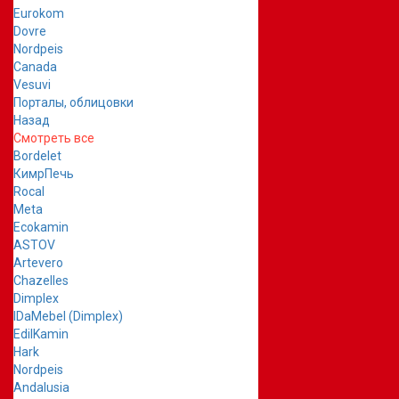
Eurokom
Dovre
Nordpeis
Canada
Vesuvi
Порталы, облицовки
Назад
Смотреть все
Bordelet
КимрПечь
Rocal
Meta
Ecokamin
ASTOV
Artevero
Chazelles
Dimplex
IDaMebel (Dimplex)
EdilKamin
Hark
Nordpeis
Andalusia