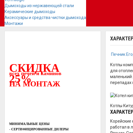
Дымоходы из нержавеющей стали
Керамические дымоходы
Аксессуары и средства чистки дымохода
Монтажи
ХАРАКТЕР
Печник Ег
СКИДКА
Котлы комп
для отопле
всех печей и каминов
25%
маленький 
НА МОНТАЖ
перепадах 
Котлы Киту
ХАРАКТЕ
Корейские 
МИНИМАЛЬНЫЕ ЦЕНЫ
работал в 
- СЕРТИФИЦИРОВАННЫЕ ДИЛЕРЫ