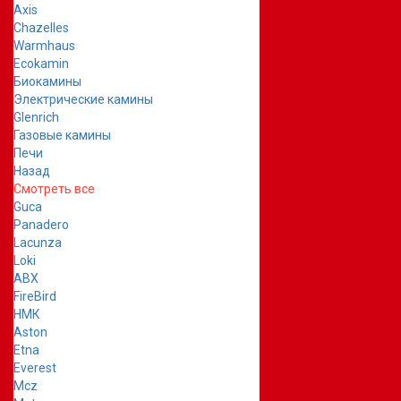
Axis
Chazelles
Warmhaus
Ecokamin
Биокамины
Электрические камины
Glenrich
Газовые камины
Печи
Назад
Смотреть все
Guca
Panadero
Lacunza
Loki
ABX
FireBird
НМК
Aston
Etna
Everest
Mcz