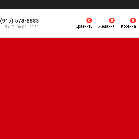
 (917) 578-8883
0
0
0
Сравнить
Желания
Корзина
Пн—Пт 00:00—23:59