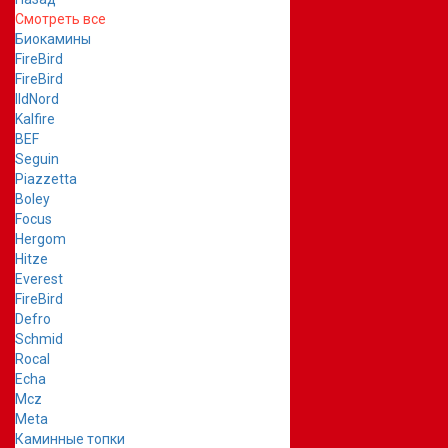
Смотреть все
Биокамины
FireBird
FireBird
IldNord
Kalfire
BEF
Seguin
Piazzetta
Boley
Focus
Hergom
Hitze
Everest
FireBird
Defro
Schmid
Rocal
Echa
Mcz
Meta
Каминные топки