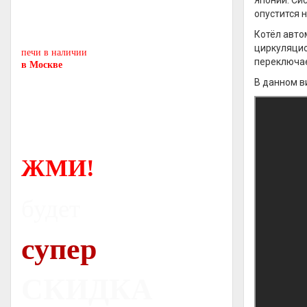
Японии. Си
Печь-камин
PISA
опустится н
и другие печи и камины
Котёл авто
европейских производителей.
циркуляцио
печи в наличии
переключае
в Москве
В данном в
ЖМИ!
будет
супер
СКИДКА