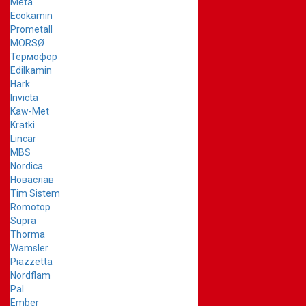
Meta
Ecokamin
Prometall
MORSØ
Термофор
Edilkamin
Hark
Invicta
Kaw-Met
Kratki
Lincar
MBS
Nordica
Новаслав
Tim Sistem
Romotop
Supra
Thorma
Wamsler
Piazzetta
Nordflam
Pal
Ember