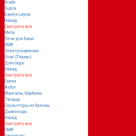
Kratki
Supra
Баня и сауна
Назад
Смотреть все
Meta
Печи для бани
НМК
Электрокаменки
Очаг (Пермь)
Для сада
Назад
Смотреть все
Грили
Astov
Мангалы, барбекю
Тандыр
Скульптуры из бронзы
Дымоходы
Назад
Смотреть все
UMK
Vermilogic