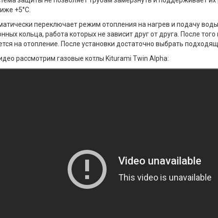
стема защиты не позволяет трубам замёрзнуть и поддерживает их 
иже +5°С.
матически переключает режим отопления на нагрев и подачу воды 
нных кольца, работа которых не зависит друг от друга. После того
тся на отопление. После установки достаточно выбрать подходящ
идео рассмотрим газовые котлы Kiturami Twin Alpha: