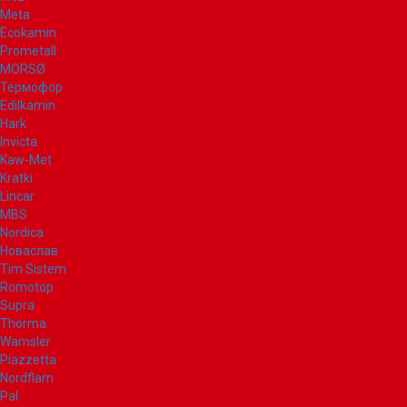
Meta
Ecokamin
Prometall
MORSØ
Термофор
Edilkamin
Hark
Invicta
Kaw-Met
Kratki
Lincar
MBS
Nordica
Новаслав
Tim Sistem
Romotop
Supra
Thorma
Wamsler
Piazzetta
Nordflam
Pal