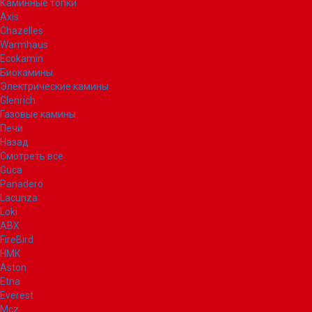
Каминные топки
Axis
Chazelles
Warmhaus
Ecokamin
Биокамины
Электрические камины
Glenrich
Газовые камины
Печи
Назад
Смотреть все
Guca
Panadero
Lacunza
Loki
ABX
FireBird
НМК
Aston
Etna
Everest
Mcz