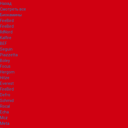
Назад
Смотреть все
Биокамины
FireBird
FireBird
IldNord
Kalfire
BEF
Seguin
Piazzetta
Boley
Focus
Hergom
Hitze
Everest
FireBird
Defro
Schmid
Rocal
Echa
Mcz
Meta