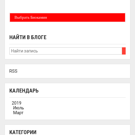
Бездымные камины на спитовом геле. Ни сажи, ни копоти в вашей квартире.
Спиртовой биокамин работает на 1 литре 2-3 часа !
Выбрать Биокамин
НАЙТИ В БЛОГЕ
RSS
КАЛЕНДАРЬ
2019
Июль
Март
КАТЕГОРИИ