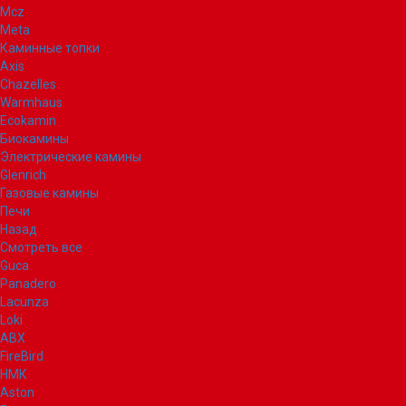
Mcz
Meta
Каминные топки
Axis
Chazelles
Warmhaus
Ecokamin
Биокамины
Электрические камины
Glenrich
Газовые камины
Печи
Назад
Смотреть все
Guca
Panadero
Lacunza
Loki
ABX
FireBird
НМК
Aston