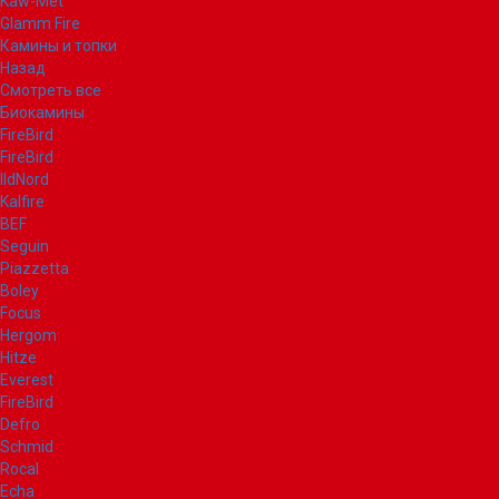
Kaw-Met
Glamm Fire
Камины и топки
Назад
Смотреть все
Биокамины
FireBird
FireBird
IldNord
Kalfire
BEF
Seguin
Piazzetta
Boley
Focus
Hergom
Hitze
Everest
FireBird
Defro
Schmid
Rocal
Echa