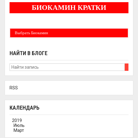
БИОКАМИН КРАТКИ
Бездымные камины на спитовом геле. Ни сажи, ни копоти в вашей квартире.
Спиртовой биокамин работает на 1 литре 2-3 часа !
Выбрать Биокамин
НАЙТИ В БЛОГЕ
RSS
КАЛЕНДАРЬ
2019
Июль
Март