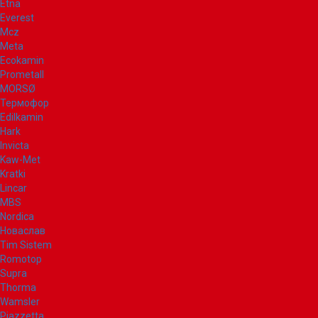
Etna
Everest
Mcz
Meta
Ecokamin
Prometall
MORSØ
Термофор
Edilkamin
Hark
Invicta
Kaw-Met
Kratki
Lincar
MBS
Nordica
Новаслав
Tim Sistem
Romotop
Supra
Thorma
Wamsler
Piazzetta