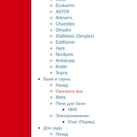
Ecokamin
ASTOV
Artevero
Chazelles
Dimplex
IDaMebel (Dimplex)
EdilKamin
Hark
Nordpeis
Andalusia
Kratki
Supra
Баня и сауна
Назад
Смотреть все
Meta
Печи для бани
НМК
Электрокаменки
Очаг (Пермь)
Для сада
Назад