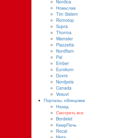
Nordica
Новаслав
Tim Sistem
Romotop
Supra
Thorma
Wamsler
Piazzetta
Nordflam
Pal
Ember
Eurokom
Dovre
Nordpeis
Canada
Vesuvi
Порталы, облицовки
Назад
Смотреть все
Bordelet
КимрПечь
Rocal
Meta