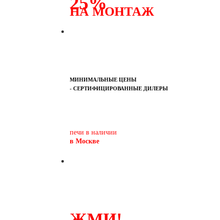
25%
НА МОНТАЖ
МИНИМАЛЬНЫЕ ЦЕНЫ
- СЕРТИФИЦИРОВАННЫЕ ДИЛЕРЫ
Печь-камин
PISA
и другие печи и камины
европейских производителей.
печи в наличии
в Москве
ЖМИ!