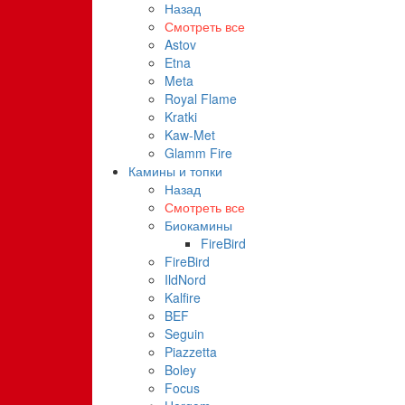
Назад
Смотреть все
Astov
Etna
Meta
Royal Flame
Kratki
Kaw-Met
Glamm Fire
Камины и топки
Назад
Смотреть все
Биокамины
FireBird
FireBird
IldNord
Kalfire
BEF
Seguin
Piazzetta
Boley
Focus