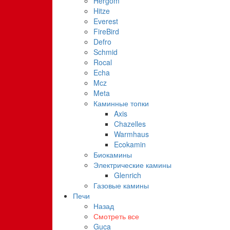
Hergom
Hitze
Everest
FireBird
Defro
Schmid
Rocal
Echa
Mcz
Meta
Каминные топки
Axis
Chazelles
Warmhaus
Ecokamin
Биокамины
Электрические камины
Glenrich
Газовые камины
Печи
Назад
Смотреть все
Guca