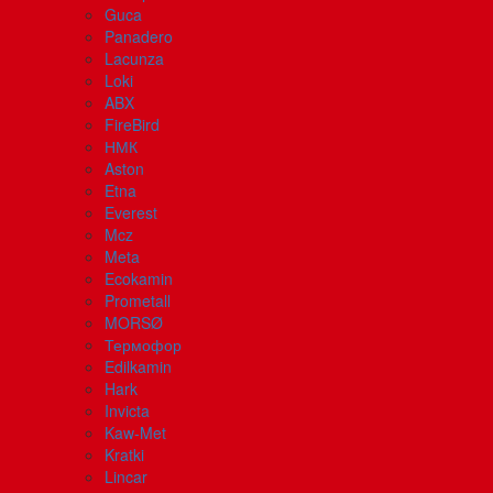
Guca
Panadero
Lacunza
Loki
ABX
FireBird
НМК
Aston
Etna
Everest
Mcz
Meta
Ecokamin
Prometall
MORSØ
Термофор
Edilkamin
Hark
Invicta
Kaw-Met
Kratki
Lincar