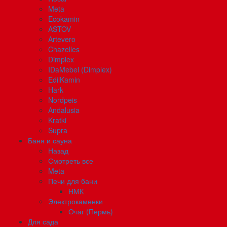
Meta
Ecokamin
ASTOV
Artevero
Chazelles
Dimplex
IDaMebel (Dimplex)
EdilKamin
Hark
Nordpeis
Andalusia
Kratki
Supra
Баня и сауна
Назад
Смотреть все
Meta
Печи для бани
НМК
Электрокаменки
Очаг (Пермь)
Для сада