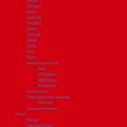
Focus
Hergom
Hitze
Everest
FireBird
Defro
Schmid
Rocal
Echa
Mcz
Meta
Каминные топки
Axis
Chazelles
Warmhaus
Ecokamin
Биокамины
Электрические камины
Glenrich
Газовые камины
Печи
Назад
Смотреть все