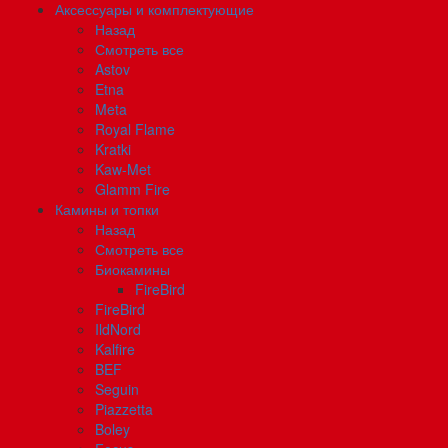
Аксессуары и комплектующие
Назад
Смотреть все
Astov
Etna
Meta
Royal Flame
Kratki
Kaw-Met
Glamm Fire
Камины и топки
Назад
Смотреть все
Биокамины
FireBird
FireBird
IldNord
Kalfire
BEF
Seguin
Piazzetta
Boley