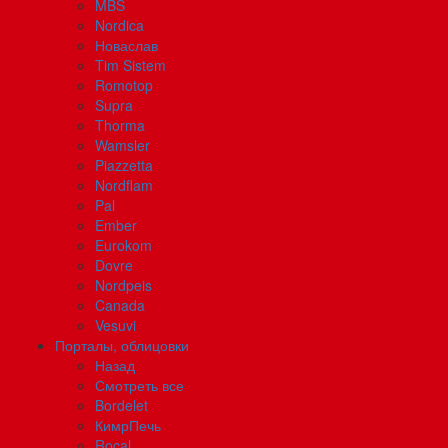
MBS
Nordica
Новаслав
Tim Sistem
Romotop
Supra
Thorma
Wamsler
Piazzetta
Nordflam
Pal
Ember
Eurokom
Dovre
Nordpeis
Canada
Vesuvi
Порталы, облицовки
Назад
Смотреть все
Bordelet
КимрПечь
Rocal