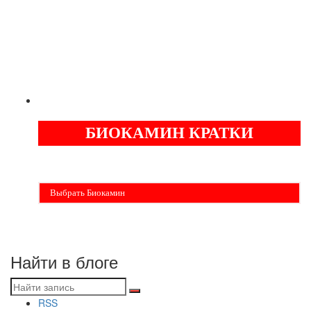
-
-
ГАРАНТИЯ
ОТ
ЛЕТ
5
БИОКАМИН КРАТКИ
Бездымные камины на спитовом геле. Ни сажи, ни копоти в вашей
квартире. Спиртовой биокамин работает на 1 литре 2-3 часа !
Выбрать Биокамин
Найти в блоге
RSS