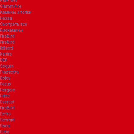
Kaw-Met
Glamm Fire
Камины и топки
Назад
Смотреть все
Биокамины
FireBird
FireBird
IldNord
Kalfire
BEF
Seguin
Piazzetta
Boley
Focus
Hergom
Hitze
Everest
FireBird
Defro
Schmid
Rocal
Echa