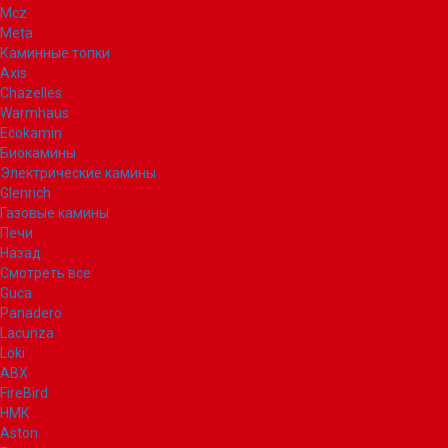
Mcz
Meta
Каминные топки
Axis
Chazelles
Warmhaus
Ecokamin
Биокамины
Электрические камины
Glenrich
Газовые камины
Печи
Назад
Смотреть все
Guca
Panadero
Lacunza
Loki
ABX
FireBird
НМК
Aston