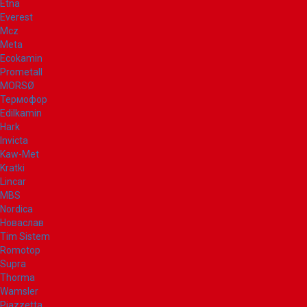
Etna
Everest
Mcz
Meta
Ecokamin
Prometall
MORSØ
Термофор
Edilkamin
Hark
Invicta
Kaw-Met
Kratki
Lincar
MBS
Nordica
Новаслав
Tim Sistem
Romotop
Supra
Thorma
Wamsler
Piazzetta