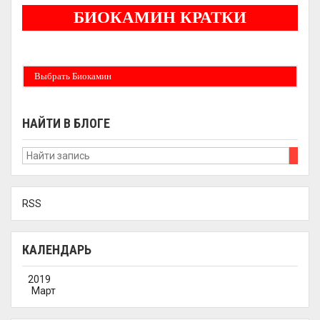
БИОКАМИН КРАТКИ
Бездымные камины на спитовом геле. Ни сажи, ни копоти в вашей квартире.
Спиртовой биокамин работает на 1 литре 2-3 часа !
Выбрать Биокамин
НАЙТИ В БЛОГЕ
RSS
КАЛЕНДАРЬ
2019
Март