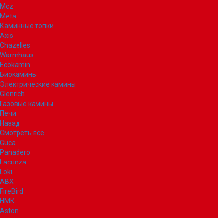
Mcz
Meta
Каминные топки
Axis
Chazelles
Warmhaus
Ecokamin
Биокамины
Электрические камины
Glenrich
Газовые камины
Печи
Назад
Смотреть все
Guca
Panadero
Lacunza
Loki
ABX
FireBird
НМК
Aston