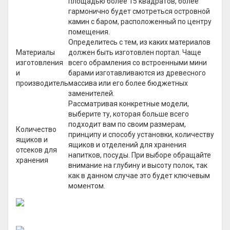
площадью более 15 квадратов, более
гармонично будет смотреться островной
камин с баром, расположенный по центру
помещения.
Определитесь с тем, из каких материалов
Материалы
должен быть изготовлен портал. Чаще
изготовления
всего обрамления со встроенными мини
и
барами изготавливаются из древесного
производитель
массива или его более бюджетных
заменителей.
Рассматривая конкретные модели,
выберите ту, которая больше всего
подходит вам по своим размерам,
Количество
принципу и способу установки, количеству
ящиков и
ящиков и отделений для хранения
отсеков для
напитков, посуды. При выборе обращайте
хранения
внимание на глубину и высоту полок, так
как в данном случае это будет ключевым
моментом.