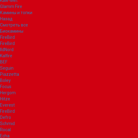
Kaw-Met
Glamm Fire
Камины и топки
Назад
Смотреть все
Биокамины
FireBird
FireBird
IldNord
Kalfire
BEF
Seguin
Piazzetta
Boley
Focus
Hergom
Hitze
Everest
FireBird
Defro
Schmid
Rocal
Echa