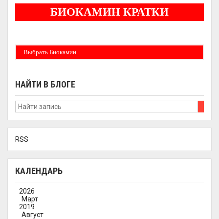
БИОКАМИН КРАТКИ
Бездымные камины на спитовом геле. Ни сажи, ни копоти в вашей квартире.
Спиртовой биокамин работает на 1 литре 2-3 часа !
Выбрать Биокамин
НАЙТИ В БЛОГЕ
RSS
КАЛЕНДАРЬ
2026
Март
2019
Август