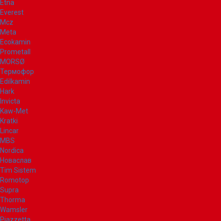
Etna
Everest
Mcz
Meta
Ecokamin
Prometall
MORSØ
Термофор
Edilkamin
Hark
Invicta
Kaw-Met
Kratki
Lincar
MBS
Nordica
Новаслав
Tim Sistem
Romotop
Supra
Thorma
Wamsler
Piazzetta