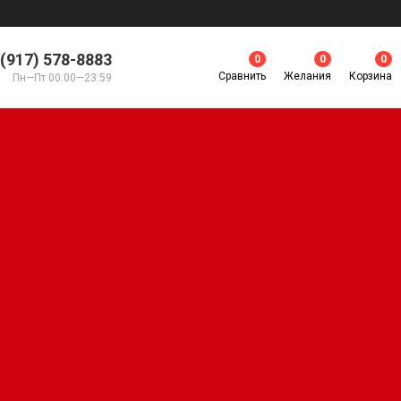
 (917) 578-8883
0
0
0
Сравнить
Желания
Корзина
Пн—Пт 00:00—23:59