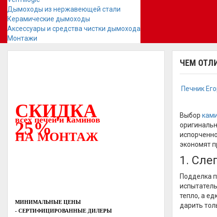
Дымоходы из нержавеющей стали
Керамические дымоходы
Аксессуары и средства чистки дымохода
Монтажи
ЧЕМ ОТЛ
Печник Ег
СКИДКА
Выбор
кам
всех печей и каминов
25%
оригинальн
НА МОНТАЖ
испорченно
экономят п
1. Сле
Подделка п
испытатель
тепло, а ед
МИНИМАЛЬНЫЕ ЦЕНЫ
дарить тол
- СЕРТИФИЦИРОВАННЫЕ ДИЛЕРЫ