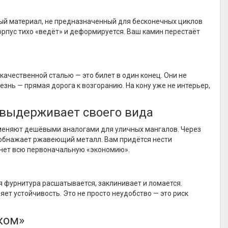
ый материал, не предназначенный для бесконечных циклов
рпус тихо «ведёт» и деформируется. Ваш камин перестаёт
ачественной сталью — это билет в один конец. Они не
знь — прямая дорога к возгоранию. На кону уже не интерьер,
е выдерживает своего вида
аменяют дешёвыми аналогами для уличных мангалов. Через
и обнажает ржавеющий металл. Вам придётся нести
 нет всю первоначальную «экономию».
я фурнитура расшатывается, заклинивает и ломается.
яет устойчивость. Это не просто неудобство — это риск
ком»