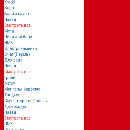
Kratki
Supra
Баня и сауна
Назад
Смотреть все
Meta
Печи для бани
НМК
Электрокаменки
Очаг (Пермь)
Для сада
Назад
Смотреть все
Грили
Astov
Мангалы, барбекю
Тандыр
Скульптуры из бронзы
Дымоходы
Назад
Смотреть все
UMK
Vermilogic