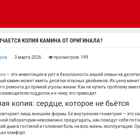
ИЧАЕТСЯ КОПИЯ КАМИНА ОТ ОРИГИНАЛА?
оров
3 марта 2026
просмотров: 199
ина
— это инвестиция в уют и безопасность вашей семьи на десятил
ый камин может иметь десятки опасных двойников. Их цена манит,
го ремонта до прямой угрозы жизни. Как не купить проблему вмес
роизводители подделок и к чему это приводит.
пая копия: сердце, которое не бьётся
овторяет лишь внешние формы. Её внутренняя геометрия — это хао
ной лаборатории невозможно предугадать, как поведут себя поток
кий дым в гостиной и головная боль на всю жизнь эксплуатации. О
ько комфорт.