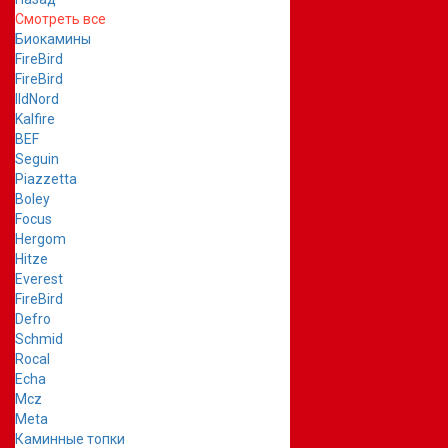
Смотреть все
Биокамины
FireBird
FireBird
IldNord
Kalfire
BEF
Seguin
Piazzetta
Boley
Focus
Hergom
Hitze
Everest
FireBird
Defro
Schmid
Rocal
Echa
Mcz
Meta
Каминные топки