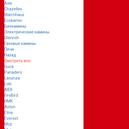
Axis
Chazelles
Warmhaus
Ecokamin
Биокамины
Электрические камины
Glenrich
Газовые камины
Печи
Назад
Смотреть все
Guca
Panadero
Lacunza
Loki
ABX
FireBird
НМК
Aston
Etna
Everest
Mcz