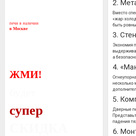
2. Мет
Печь-камин
PISA
и другие печи и камины
Вместо спе
европейских производителей.
«жар-холод
печи в наличии
быть ровны
в Москве
3. Сте
Экономия п
выдерживаю
а безопасно
4. «Ма
ЖМИ!
Огнеупорна
несколько 
будет
дополнител
5. Ко
супер
Дверные пе
Представьт
падения тя
СКИДКА
6. Мон