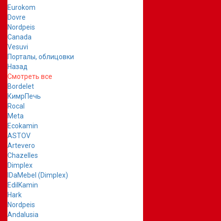
Eurokom
Dovre
Nordpeis
Canada
Vesuvi
Порталы, облицовки
Назад
Смотреть все
Bordelet
КимрПечь
Rocal
Meta
Ecokamin
ASTOV
Artevero
Chazelles
Dimplex
IDaMebel (Dimplex)
EdilKamin
Hark
Nordpeis
Andalusia