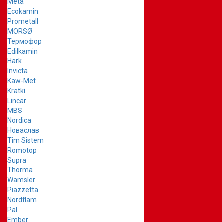
Meta
Ecokamin
Prometall
MORSØ
Термофор
Edilkamin
Hark
Invicta
Kaw-Met
Kratki
Lincar
MBS
Nordica
Новаслав
Tim Sistem
Romotop
Supra
Thorma
Wamsler
Piazzetta
Nordflam
Pal
Ember