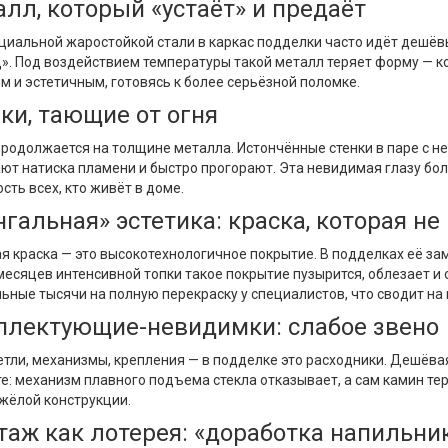
алл, который «устаёт» и предаёт
циальной жаростойкой стали в каркас подделки часто идёт дешёв
». Под воздействием температуры такой металл теряет форму — ко
м и эстетичным, готовясь к более серьёзной поломке.
нки, тающие от огня
родолжается на толщине металла. Истончённые стенки в паре с нек
т натиска пламени и быстро прогорают. Эта невидимая глазу боле
сть всех, кто живёт в доме.
нгальная» эстетика: краска, которая н
я краска — это высокотехнологичное покрытие. В подделках её з
месяцев интенсивной топки такое покрытие пузырится, облезает 
ьные тысячи на полную перекраску у специалистов, что сводит на
мплектующие-невидимки: слабое звено
тли, механизмы, крепления — в подделке это расходники. Дешёва
е: механизм плавного подъема стекла отказывает, а сам камин тер
жёлой конструкции.
таж как лотерея: «доработка напильни