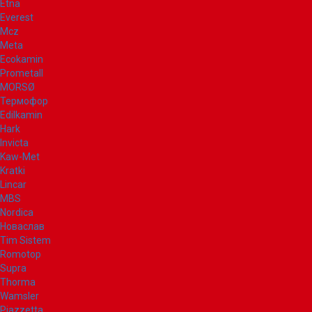
Etna
Everest
Mcz
Meta
Ecokamin
Prometall
MORSØ
Термофор
Edilkamin
Hark
Invicta
Kaw-Met
Kratki
Lincar
MBS
Nordica
Новаслав
Tim Sistem
Romotop
Supra
Thorma
Wamsler
Piazzetta