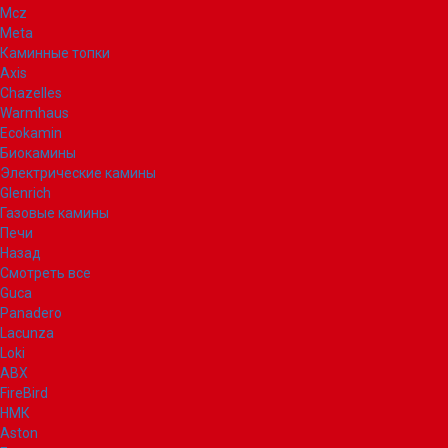
Mcz
Meta
Каминные топки
Axis
Chazelles
Warmhaus
Ecokamin
Биокамины
Электрические камины
Glenrich
Газовые камины
Печи
Назад
Смотреть все
Guca
Panadero
Lacunza
Loki
ABX
FireBird
НМК
Aston