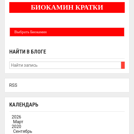
БИОКАМИН КРАТКИ
Бездымные камины на спитовом геле. Ни сажи, ни копоти в вашей квартире.
Спиртовой биокамин работает на 1 литре 2-3 часа !
Выбрать Биокамин
НАЙТИ В БЛОГЕ
RSS
КАЛЕНДАРЬ
2026
Март
2020
Сентябрь