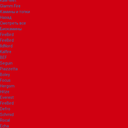
Kaw-Met
Glamm Fire
Камины и топки
Назад
Смотреть все
Биокамины
FireBird
FireBird
IldNord
Kalfire
BEF
Seguin
Piazzetta
Boley
Focus
Hergom
Hitze
Everest
FireBird
Defro
Schmid
Rocal
Echa