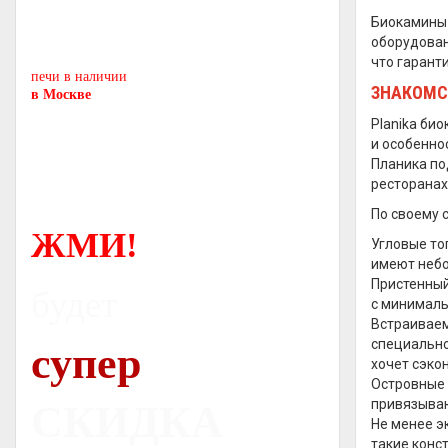
Печь-камин
PISA
Биокамины 
и другие печи и камины
оборудован
европейских производителей.
что гарант
печи в наличии
ЗНАКОМС
в Москве
Planika би
и особенно
Планика по
ресторанах
По своему 
ЖМИ!
Угловые то
имеют небо
Пристенны
будет
с минималь
Встраиваем
специально
супер
хочет сэко
Островные 
привязываю
СКИДКА
Не менее э
такие конс