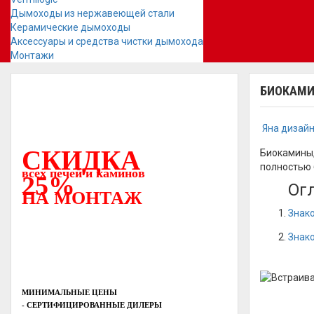
Дымоходы из нержавеющей стали
Керамические дымоходы
Аксессуары и средства чистки дымохода
Монтажи
БИОКАМИ
Яна дизай
СКИДКА
Биокамины,
полностью 
всех печей и каминов
25%
Ог
НА МОНТАЖ
Знак
Знак
МИНИМАЛЬНЫЕ ЦЕНЫ
- СЕРТИФИЦИРОВАННЫЕ ДИЛЕРЫ