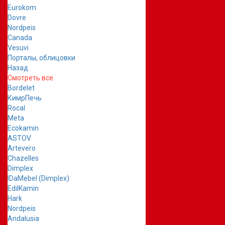
Eurokom
Dovre
Nordpeis
Canada
Vesuvi
Порталы, облицовки
Назад
Смотреть все
Bordelet
КимрПечь
Rocal
Meta
Ecokamin
ASTOV
Artevero
Chazelles
Dimplex
IDaMebel (Dimplex)
EdilKamin
Hark
Nordpeis
Andalusia