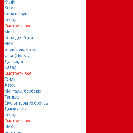
Kratki
Supra
Баня и сауна
Назад
Смотреть все
Meta
Печи для бани
НМК
Электрокаменки
Очаг (Пермь)
Для сада
Назад
Смотреть все
Грили
Astov
Мангалы, барбекю
Тандыр
Скульптуры из бронзы
Дымоходы
Назад
Смотреть все
UMK
Vermilogic