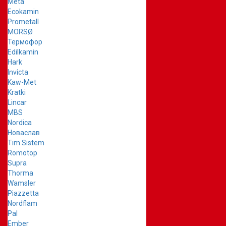
Meta
Ecokamin
Prometall
MORSØ
Термофор
Edilkamin
Hark
Invicta
Kaw-Met
Kratki
Lincar
MBS
Nordica
Новаслав
Tim Sistem
Romotop
Supra
Thorma
Wamsler
Piazzetta
Nordflam
Pal
Ember