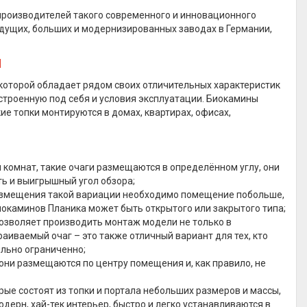
 производителей такого современного и инновационного
едущих, больших и модернизированных заводах в Германии,
Я
 которой обладает рядом своих отличительных характеристик
строенную под себя и условия эксплуатации. Биокамины
е топки монтируются в домах, квартирах, офисах,
 комнат, такие очаги размещаются в определённом углу, они
ь и выигрышный угол обзора;
размещения такой вариации необходимо помещение побольше,
иокаминов Планика может быть открытого или закрытого типа;
озволяет производить монтаж модели не только в
раиваемый очаг – это также отличный вариант для тех, кто
ильно ограниченно;
ни размещаются по центру помещения и, как правило, не
е состоят из топки и портала небольших размеров и массы,
дерн, хай-тек интерьер, быстро и легко устанавливаются в