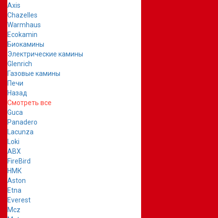
Axis
Chazelles
Warmhaus
Ecokamin
Биокамины
Электрические камины
Glenrich
Газовые камины
Печи
Назад
Смотреть все
Guca
Panadero
Lacunza
Loki
ABX
FireBird
НМК
Aston
Etna
Everest
Mcz