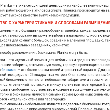
Planika – это на сегодняшний день, один из наиболее популярных
ия, работающего на этиловом спирте. Планика производится на в
ирует высокое качество выпускаемой продукции.
ТВО С ХАРАКТЕРИСТИКАМИ И СПОСОБАМИ РАЗМЕЩЕНИ
окамины – это большая и разнообразная линейка, каждая модель в
стей, таким образом вы можете выбрать вариацию, полностью под
дходят для комнат с большой, средней и маленькой площадью, таки
, развлекательных заведениях, кабинетах.
способу расположения, биокамины Planika могут быть:
пки – это идеальный вариант для небольших и средних по площади
льшие габариты, оптимальную массу, хорошую производительност
й
биокамин
– это более классический и привычный вариант. Для 
ной площадью от 25 квадратных метров. Очаг таких пристенных б
ый биокамины отличаются небольшими габаритами и весом, что п
 подготовленный портал, но и в нишу в стене или перегородке. Вст
номить свободное пространство в комнате в том случае если оно с
топки и биокамины являются самыми громоздкими и массивными, о
тся к отдельной стене или перегородке;
кономичными и небольшими являются подвесные биокамины, которы
трукции идеально вписываются в классический, Прованс, фьюжн, мо