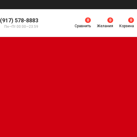
 (917) 578-8883
0
0
0
Сравнить
Желания
Корзина
Пн—Пт 00:00—23:59