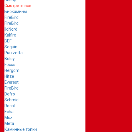
Смотреть все
Биокамины
FireBird
FireBird
IldNord
Kalfire
BEF
Seguin
Piazzetta
Boley
Focus
Hergom
Hitze
Everest
FireBird
Defro
Schmid
Rocal
Echa
Mcz
Meta
Каминные топки