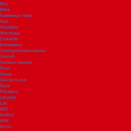
Mcz
Meta
Каминные топки
Axis
Chazelles
Warmhaus
Ecokamin
Биокамины
Электрические камины
Glenrich
Газовые камины
Печи
Назад
Смотреть все
Guca
Panadero
Lacunza
Loki
ABX
FireBird
НМК
Aston