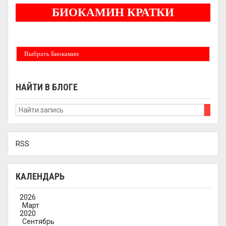
БИОКАМИН КРАТКИ
Бездымные камины на спитовом геле. Ни сажи, ни копоти в вашей квартире.
Спиртовой биокамин работает на 1 литре 2-3 часа !
Выбрать Биокамин
НАЙТИ В БЛОГЕ
RSS
КАЛЕНДАРЬ
2026
Март
2020
Сентябрь