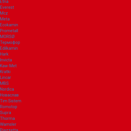
Etna
Everest
Mcz
Meta
Ecokamin
Prometall
MORSØ
Термофор
Edilkamin
Hark
Invicta
Kaw-Met
Kratki
Lincar
MBS
Nordica
Новаслав
Tim Sistem
Romotop
Supra
Thorma
Wamsler
Piazzetta