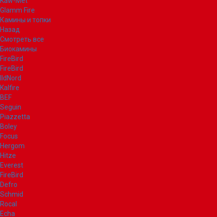
Kaw-Met
Glamm Fire
Камины и топки
Назад
Смотреть все
Биокамины
FireBird
FireBird
IldNord
Kalfire
BEF
Seguin
Piazzetta
Boley
Focus
Hergom
Hitze
Everest
FireBird
Defro
Schmid
Rocal
Echa