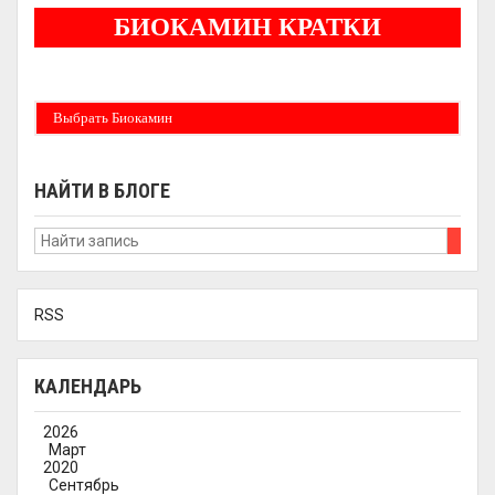
БИОКАМИН КРАТКИ
Бездымные камины на спитовом геле. Ни сажи, ни копоти в вашей квартире.
Спиртовой биокамин работает на 1 литре 2-3 часа !
Выбрать Биокамин
НАЙТИ В БЛОГЕ
RSS
КАЛЕНДАРЬ
2026
Март
2020
Сентябрь