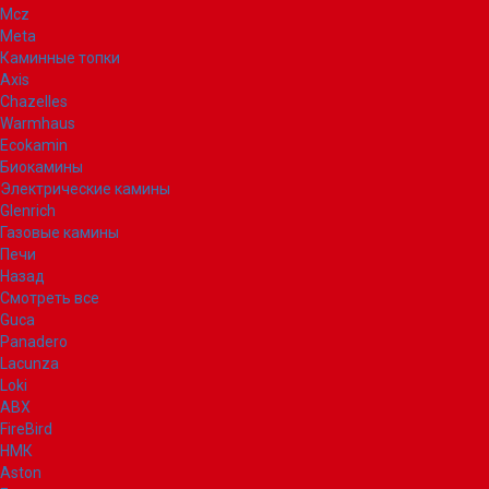
Mcz
Meta
Каминные топки
Axis
Chazelles
Warmhaus
Ecokamin
Биокамины
Электрические камины
Glenrich
Газовые камины
Печи
Назад
Смотреть все
Guca
Panadero
Lacunza
Loki
ABX
FireBird
НМК
Aston