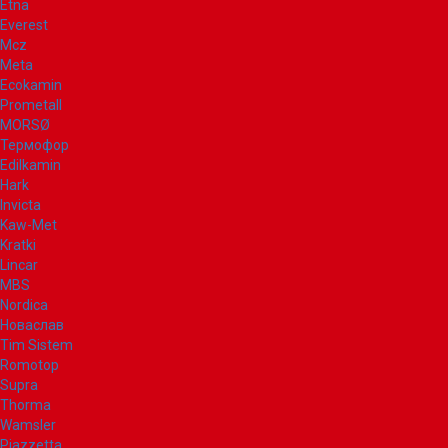
Etna
Everest
Mcz
Meta
Ecokamin
Prometall
MORSØ
Термофор
Edilkamin
Hark
Invicta
Kaw-Met
Kratki
Lincar
MBS
Nordica
Новаслав
Tim Sistem
Romotop
Supra
Thorma
Wamsler
Piazzetta