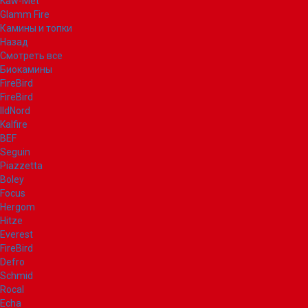
Kaw-Met
Glamm Fire
Камины и топки
Назад
Смотреть все
Биокамины
FireBird
FireBird
IldNord
Kalfire
BEF
Seguin
Piazzetta
Boley
Focus
Hergom
Hitze
Everest
FireBird
Defro
Schmid
Rocal
Echa