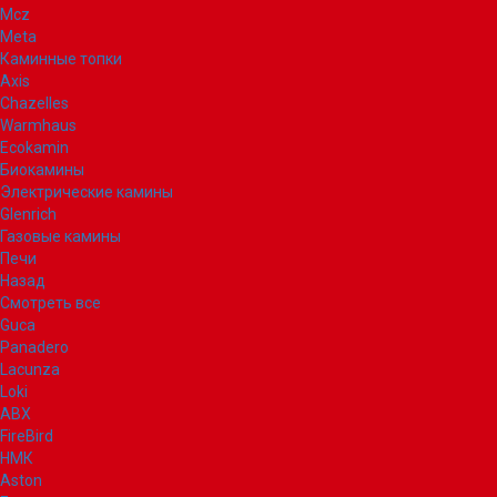
Mcz
Meta
Каминные топки
Axis
Chazelles
Warmhaus
Ecokamin
Биокамины
Электрические камины
Glenrich
Газовые камины
Печи
Назад
Смотреть все
Guca
Panadero
Lacunza
Loki
ABX
FireBird
НМК
Aston