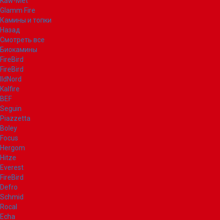
Kaw-Met
Glamm Fire
Камины и топки
Назад
Смотреть все
Биокамины
FireBird
FireBird
IldNord
Kalfire
BEF
Seguin
Piazzetta
Boley
Focus
Hergom
Hitze
Everest
FireBird
Defro
Schmid
Rocal
Echa