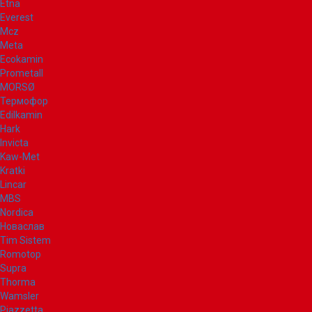
Etna
Everest
Mcz
Meta
Ecokamin
Prometall
MORSØ
Термофор
Edilkamin
Hark
Invicta
Kaw-Met
Kratki
Lincar
MBS
Nordica
Новаслав
Tim Sistem
Romotop
Supra
Thorma
Wamsler
Piazzetta