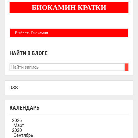
БИОКАМИН КРАТКИ
Бездымные камины на спитовом геле. Ни сажи, ни копоти в вашей квартире.
Спиртовой биокамин работает на 1 литре 2-3 часа !
Выбрать Биокамин
НАЙТИ В БЛОГЕ
RSS
КАЛЕНДАРЬ
2026
Март
2020
Сентябрь