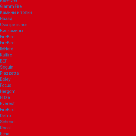
Kaw-Met
Glamm Fire
Камины и топки
Назад
Смотреть все
Биокамины
FireBird
FireBird
IldNord
Kalfire
BEF
Seguin
Piazzetta
Boley
Focus
Hergom
Hitze
Everest
FireBird
Defro
Schmid
Rocal
Echa