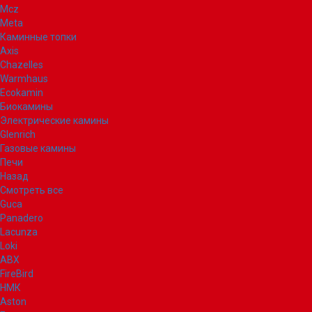
Mcz
Meta
Каминные топки
Axis
Chazelles
Warmhaus
Ecokamin
Биокамины
Электрические камины
Glenrich
Газовые камины
Печи
Назад
Смотреть все
Guca
Panadero
Lacunza
Loki
ABX
FireBird
НМК
Aston