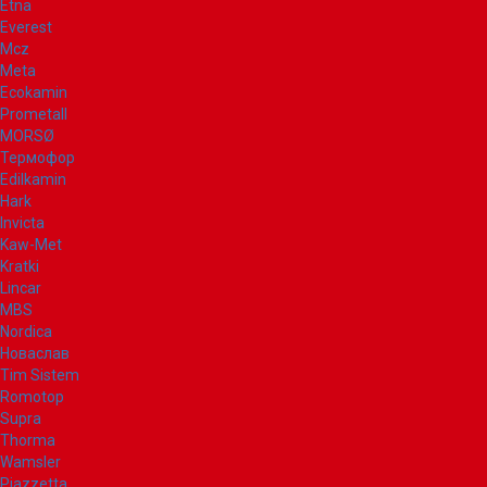
Etna
Everest
Mcz
Meta
Ecokamin
Prometall
MORSØ
Термофор
Edilkamin
Hark
Invicta
Kaw-Met
Kratki
Lincar
MBS
Nordica
Новаслав
Tim Sistem
Romotop
Supra
Thorma
Wamsler
Piazzetta