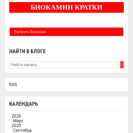
БИОКАМИН КРАТКИ
Бездымные камины на спитовом геле. Ни сажи, ни копоти в вашей квартире.
Спиртовой биокамин работает на 1 литре 2-3 часа !
Выбрать Биокамин
НАЙТИ В БЛОГЕ
RSS
КАЛЕНДАРЬ
2026
Март
2020
Сентябрь