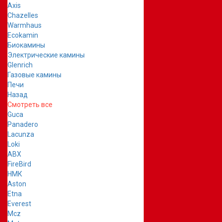
Axis
Chazelles
Warmhaus
Ecokamin
Биокамины
Электрические камины
Glenrich
Газовые камины
Печи
Назад
Смотреть все
Guca
Panadero
Lacunza
Loki
ABX
FireBird
НМК
Aston
Etna
Everest
Mcz