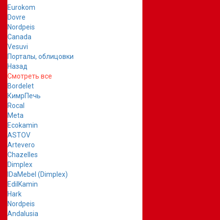
Eurokom
Dovre
Nordpeis
Canada
Vesuvi
Порталы, облицовки
Назад
Смотреть все
Bordelet
КимрПечь
Rocal
Meta
Ecokamin
ASTOV
Artevero
Chazelles
Dimplex
IDaMebel (Dimplex)
EdilKamin
Hark
Nordpeis
Andalusia