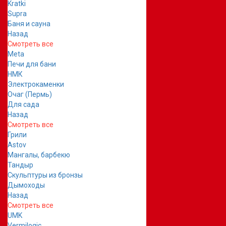
Kratki
Supra
Баня и сауна
Назад
Смотреть все
Meta
Печи для бани
НМК
Электрокаменки
Очаг (Пермь)
Для сада
Назад
Смотреть все
Грили
Astov
Мангалы, барбекю
Тандыр
Скульптуры из бронзы
Дымоходы
Назад
Смотреть все
UMK
Vermilogic