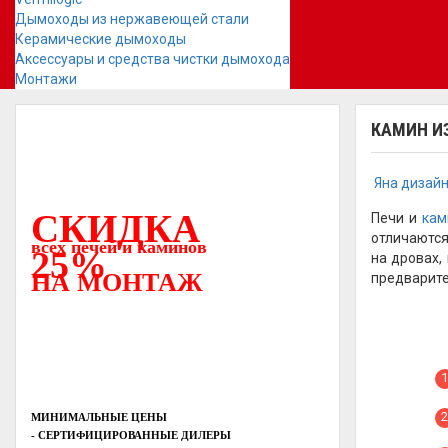
Дымоходы из нержавеющей стали
Керамические дымоходы
Аксессуары и средства чистки дымохода
Монтажи
КАМИН И
Яна дизай
СКИДКА
Печи и
кам
отличаются
всех печей и каминов
25%
на дровах,
НА МОНТАЖ
предварите
МИНИМАЛЬНЫЕ ЦЕНЫ
- СЕРТИФИЦИРОВАННЫЕ ДИЛЕРЫ