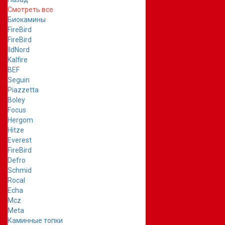
Смотреть все
Биокамины
FireBird
FireBird
IldNord
Kalfire
BEF
Seguin
Piazzetta
Boley
Focus
Hergom
Hitze
Everest
FireBird
Defro
Schmid
Rocal
Echa
Mcz
Meta
Каминные топки