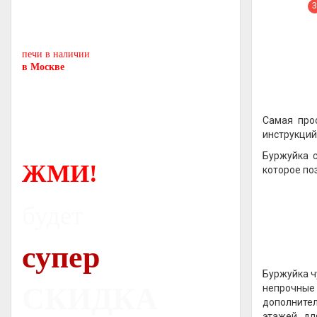
Печь-камин
PISA
и другие печи и камины
европейских производителей.
печи в наличии
в Москве
Самая про
инструкций
Буржуйка с
ЖМИ!
которое по
будет
супер
Буржуйка ч
СКИДКА
непрочные 
дополнител
этажей, д