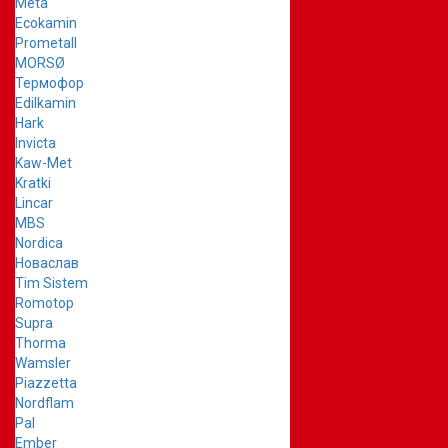
Meta
Ecokamin
Prometall
MORSØ
Термофор
Edilkamin
Hark
Invicta
Kaw-Met
Kratki
Lincar
MBS
Nordica
Новаслав
Tim Sistem
Romotop
Supra
Thorma
Wamsler
Piazzetta
Nordflam
Pal
Ember