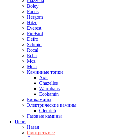
Piazzetta
Boley
Focus
Hergom
Hitze
Everest
FireBird
Defro
Schmid
Rocal
Echa
Mcz
Meta
Каминные топки
Axis
Chazelles
Warmhaus
Ecokamin
Биокамины
Электрические камины
Glenrich
Газовые камины
Печи
Назад
Смотреть все