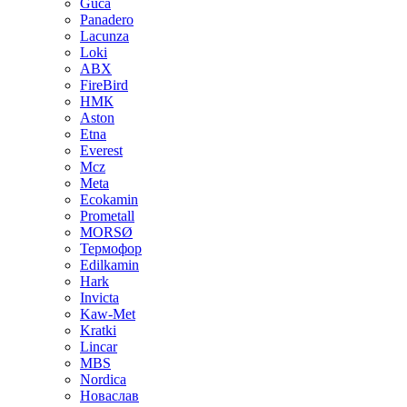
Guca
Panadero
Lacunza
Loki
ABX
FireBird
НМК
Aston
Etna
Everest
Mcz
Meta
Ecokamin
Prometall
MORSØ
Термофор
Edilkamin
Hark
Invicta
Kaw-Met
Kratki
Lincar
MBS
Nordica
Новаслав