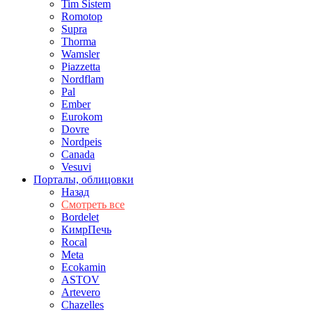
Tim Sistem
Romotop
Supra
Thorma
Wamsler
Piazzetta
Nordflam
Pal
Ember
Eurokom
Dovre
Nordpeis
Canada
Vesuvi
Порталы, облицовки
Назад
Смотреть все
Bordelet
КимрПечь
Rocal
Meta
Ecokamin
ASTOV
Artevero
Chazelles