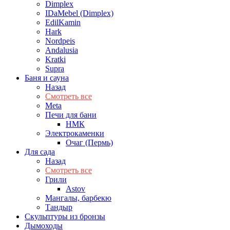
Dimplex
IDaMebel (Dimplex)
EdilKamin
Hark
Nordpeis
Andalusia
Kratki
Supra
Баня и сауна
Назад
Смотреть все
Meta
Печи для бани
НМК
Электрокаменки
Очаг (Пермь)
Для сада
Назад
Смотреть все
Грили
Astov
Мангалы, барбекю
Тандыр
Скульптуры из бронзы
Дымоходы