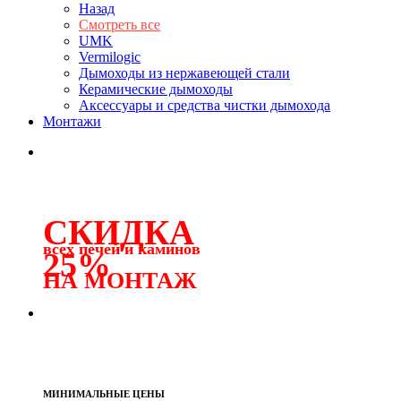
Назад
Смотреть все
UMK
Vermilogic
Дымоходы из нержавеющей стали
Керамические дымоходы
Аксессуары и средства чистки дымохода
Монтажи
СКИДКА
всех печей и каминов
25%
НА МОНТАЖ
МИНИМАЛЬНЫЕ ЦЕНЫ