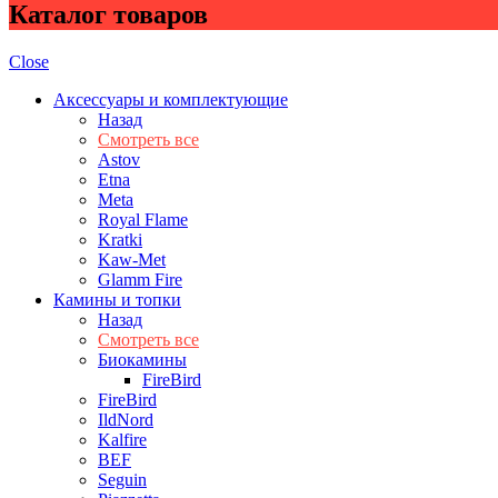
Каталог товаров
Close
Аксессуары и комплектующие
Назад
Смотреть все
Astov
Etna
Meta
Royal Flame
Kratki
Kaw-Met
Glamm Fire
Камины и топки
Назад
Смотреть все
Биокамины
FireBird
FireBird
IldNord
Kalfire
BEF
Seguin