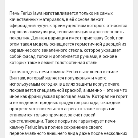
Печь Ferlux lawa изготавливается только из самых
качественных материалов, в её основе лежит
сфероидный чугун, к преимуществам которого относится
хорошая аккумуляция, теплоизоляция и долговечность
покрытия. Данная вариация имеет приставку Cook, при
этом такая модель оснащается герметичной дверцей из
керамического закалённого стекла, которое украшает
собой фасад топки и дополняется ручками, в основе
которых также лежит толстостенная сталь.
Такая модель печи-камина Ferlux выполнена в стиле
Винтаж, который является популярным и часто
используемым сегодня, в целях защиты корпус очага
покрывается специальной краской, а именно – это не что
иное как французская красящая эмаль. Которая не горит
и не выделяет вредных продуктов распада, с каждым
прогревом отопительного агрегата такое покрытие
становится только прочнее, за счёт своей
кристаллизации. Такое покрытие гарантирует печи-
камину Ferlux lawa полное сохранение своего
первоначального внешнего вида даже после нескольких