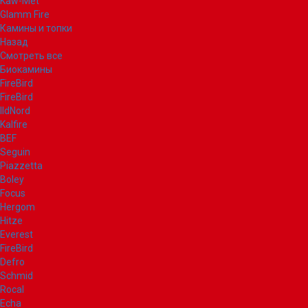
Kaw-Met
Glamm Fire
Камины и топки
Назад
Смотреть все
Биокамины
FireBird
FireBird
IldNord
Kalfire
BEF
Seguin
Piazzetta
Boley
Focus
Hergom
Hitze
Everest
FireBird
Defro
Schmid
Rocal
Echa