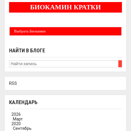
БИОКАМИН КРАТКИ
Бездымные камины на спитовом геле. Ни сажи, ни копоти в вашей квартире.
Спиртовой биокамин работает на 1 литре 2-3 часа !
Выбрать Биокамин
НАЙТИ В БЛОГЕ
RSS
КАЛЕНДАРЬ
2026
Март
2020
Сентябрь