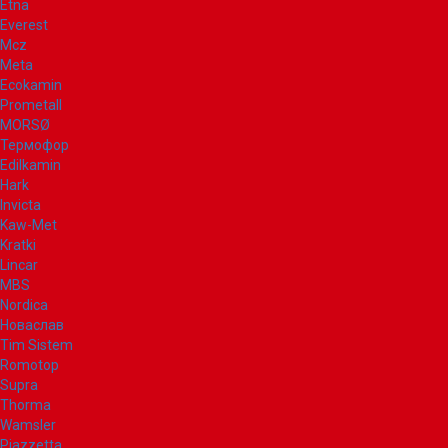
Etna
Everest
Mcz
Meta
Ecokamin
Prometall
MORSØ
Термофор
Edilkamin
Hark
Invicta
Kaw-Met
Kratki
Lincar
MBS
Nordica
Новаслав
Tim Sistem
Romotop
Supra
Thorma
Wamsler
Piazzetta