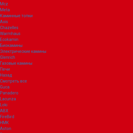
Mcz
Meta
Каминные топки
Axis
Chazelles
Warmhaus
Ecokamin
Биокамины
Электрические камины
Glenrich
Газовые камины
Печи
Назад
Смотреть все
Guca
Panadero
Lacunza
Loki
ABX
FireBird
НМК
Aston