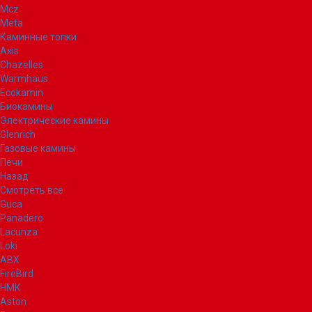
Mcz
Meta
Каминные топки
Axis
Chazelles
Warmhaus
Ecokamin
Биокамины
Электрические камины
Glenrich
Газовые камины
Печи
Назад
Смотреть все
Guca
Panadero
Lacunza
Loki
ABX
FireBird
НМК
Aston