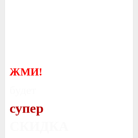
ЖМИ!
будет
супер
СКИДКА