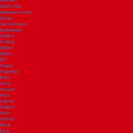
Kaw-Met
Glamm Fire
Камины и топки
Назад
Смотреть все
Биокамины
FireBird
FireBird
IldNord
Kalfire
BEF
Seguin
Piazzetta
Boley
Focus
Hergom
Hitze
Everest
FireBird
Defro
Schmid
Rocal
Echa