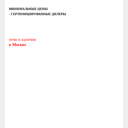
МИНИМАЛЬНЫЕ ЦЕНЫ
- СЕРТИФИЦИРОВАННЫЕ ДИЛЕРЫ
Печь-камин
PISA
и другие печи и камины
европейских производителей.
печи в наличии
в Москве