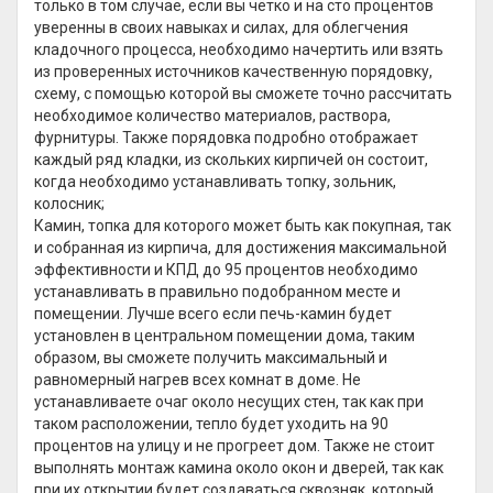
только в том случае, если вы чётко и на сто процентов
уверенны в своих навыках и силах, для облегчения
кладочного процесса, необходимо начертить или взять
из проверенных источников качественную порядовку,
схему, с помощью которой вы сможете точно рассчитать
необходимое количество материалов, раствора,
фурнитуры. Также порядовка подробно отображает
каждый ряд кладки, из скольких кирпичей он состоит,
когда необходимо устанавливать топку, зольник,
колосник;
Камин, топка для которого может быть как покупная, так
и собранная из кирпича, для достижения максимальной
эффективности и КПД до 95 процентов необходимо
устанавливать в правильно подобранном месте и
помещении. Лучше всего если печь-камин будет
установлен в центральном помещении дома, таким
образом, вы сможете получить максимальный и
равномерный нагрев всех комнат в доме. Не
устанавливаете очаг около несущих стен, так как при
таком расположении, тепло будет уходить на 90
процентов на улицу и не прогреет дом. Также не стоит
выполнять монтаж камина около окон и дверей, так как
при их открытии будет создаваться сквозняк, который