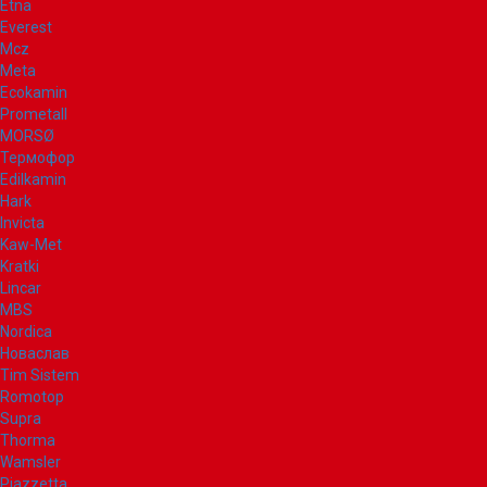
Etna
Everest
Mcz
Meta
Ecokamin
Prometall
MORSØ
Термофор
Edilkamin
Hark
Invicta
Kaw-Met
Kratki
Lincar
MBS
Nordica
Новаслав
Tim Sistem
Romotop
Supra
Thorma
Wamsler
Piazzetta