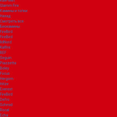
Kaw-Met
Glamm Fire
Камины и топки
Назад
Смотреть все
Биокамины
FireBird
FireBird
IldNord
Kalfire
BEF
Seguin
Piazzetta
Boley
Focus
Hergom
Hitze
Everest
FireBird
Defro
Schmid
Rocal
Echa