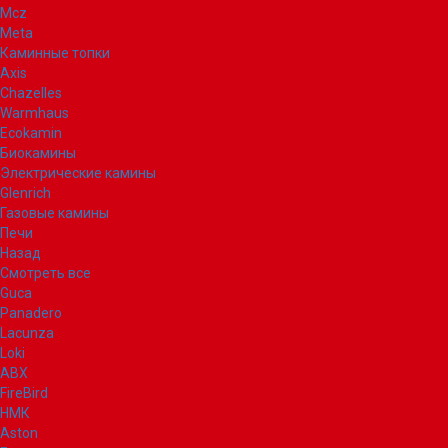
Mcz
Meta
Каминные топки
Axis
Chazelles
Warmhaus
Ecokamin
Биокамины
Электрические камины
Glenrich
Газовые камины
Печи
Назад
Смотреть все
Guca
Panadero
Lacunza
Loki
ABX
FireBird
НМК
Aston