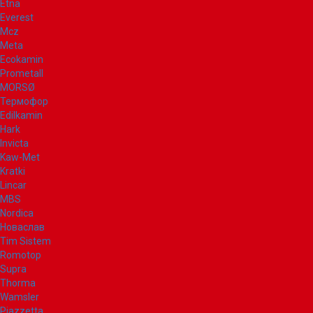
Etna
Everest
Mcz
Meta
Ecokamin
Prometall
MORSØ
Термофор
Edilkamin
Hark
Invicta
Kaw-Met
Kratki
Lincar
MBS
Nordica
Новаслав
Tim Sistem
Romotop
Supra
Thorma
Wamsler
Piazzetta