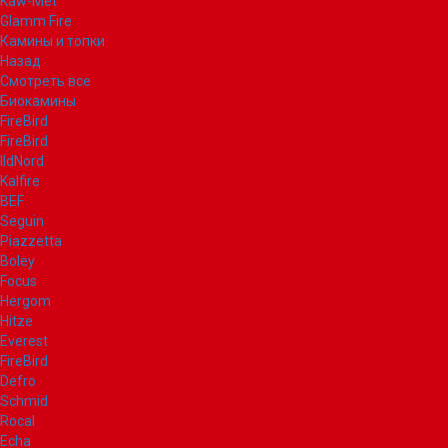
Kaw-Met
Glamm Fire
Камины и топки
Назад
Смотреть все
Биокамины
FireBird
FireBird
IldNord
Kalfire
BEF
Seguin
Piazzetta
Boley
Focus
Hergom
Hitze
Everest
FireBird
Defro
Schmid
Rocal
Echa