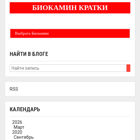
БИОКАМИН КРАТКИ
Бездымные камины на спитовом геле. Ни сажи, ни копоти в вашей квартире.
Спиртовой биокамин работает на 1 литре 2-3 часа !
Выбрать Биокамин
НАЙТИ В БЛОГЕ
RSS
КАЛЕНДАРЬ
2026
Март
2020
Сентябрь