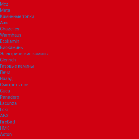
Mcz
Meta
Каминные топки
Axis
Chazelles
Warmhaus
Ecokamin
Биокамины
Электрические камины
Glenrich
Газовые камины
Печи
Назад
Смотреть все
Guca
Panadero
Lacunza
Loki
ABX
FireBird
НМК
Aston