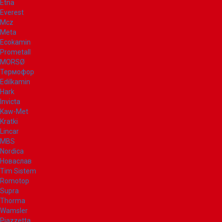
Etna
Everest
Mcz
Meta
Ecokamin
Prometall
MORSØ
Термофор
Edilkamin
Hark
Invicta
Kaw-Met
Kratki
Lincar
MBS
Nordica
Новаслав
Tim Sistem
Romotop
Supra
Thorma
Wamsler
Piazzetta