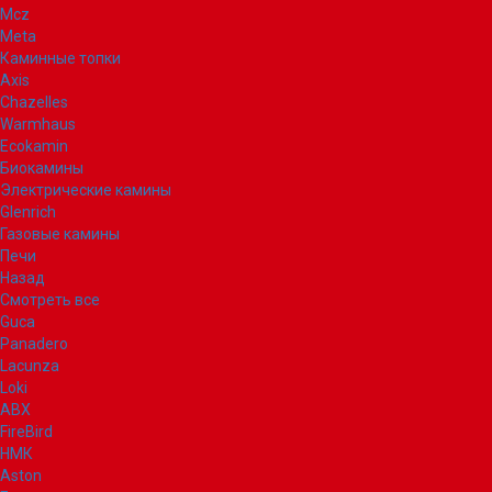
Mcz
Meta
Каминные топки
Axis
Chazelles
Warmhaus
Ecokamin
Биокамины
Электрические камины
Glenrich
Газовые камины
Печи
Назад
Смотреть все
Guca
Panadero
Lacunza
Loki
ABX
FireBird
НМК
Aston