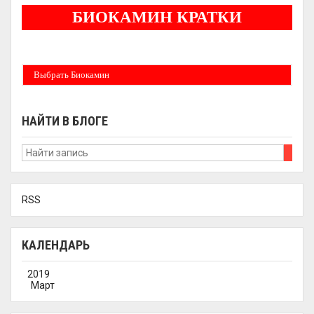
БИОКАМИН КРАТКИ
Бездымные камины на спитовом геле. Ни сажи, ни копоти в вашей квартире.
Спиртовой биокамин работает на 1 литре 2-3 часа !
Выбрать Биокамин
НАЙТИ В БЛОГЕ
RSS
КАЛЕНДАРЬ
2019
Март