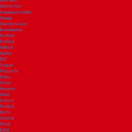
Kaw-Met
Glamm Fire
Камины и топки
Назад
Смотреть все
Биокамины
FireBird
FireBird
IldNord
Kalfire
BEF
Seguin
Piazzetta
Boley
Focus
Hergom
Hitze
Everest
FireBird
Defro
Schmid
Rocal
Echa