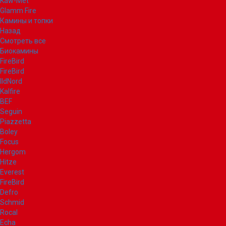
Kaw-Met
Glamm Fire
Камины и топки
Назад
Смотреть все
Биокамины
FireBird
FireBird
IldNord
Kalfire
BEF
Seguin
Piazzetta
Boley
Focus
Hergom
Hitze
Everest
FireBird
Defro
Schmid
Rocal
Echa