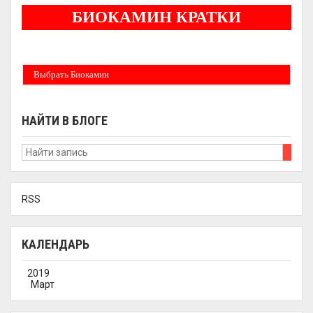
БИОКАМИН КРАТКИ
Бездымные камины на спитовом геле. Ни сажи, ни копоти в вашей квартире.
Спиртовой биокамин работает на 1 литре 2-3 часа !
Выбрать Биокамин
НАЙТИ В БЛОГЕ
RSS
КАЛЕНДАРЬ
2019
Март