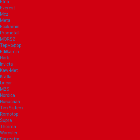
Etna
Everest
Mcz
Meta
Ecokamin
Prometall
MORSØ
Термофор
Edilkamin
Hark
Invicta
Kaw-Met
Kratki
Lincar
MBS
Nordica
Новаслав
Tim Sistem
Romotop
Supra
Thorma
Wamsler
Piazzetta