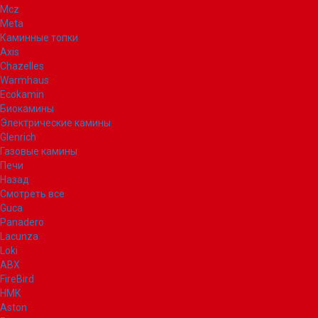
Mcz
Meta
Каминные топки
Axis
Chazelles
Warmhaus
Ecokamin
Биокамины
Электрические камины
Glenrich
Газовые камины
Печи
Назад
Смотреть все
Guca
Panadero
Lacunza
Loki
ABX
FireBird
НМК
Aston