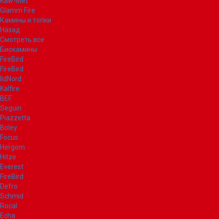
Kaw-Met
Glamm Fire
Камины и топки
Назад
Смотреть все
Биокамины
FireBird
FireBird
IldNord
Kalfire
BEF
Seguin
Piazzetta
Boley
Focus
Hergom
Hitze
Everest
FireBird
Defro
Schmid
Rocal
Echa