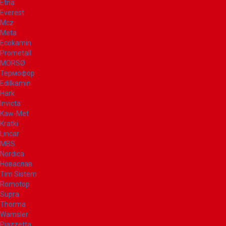
Etna
Everest
Mcz
Meta
Ecokamin
Prometall
MORSØ
Термофор
Edilkamin
Hark
Invicta
Kaw-Met
Kratki
Lincar
MBS
Nordica
Новаслав
Tim Sistem
Romotop
Supra
Thorma
Wamsler
Piazzetta