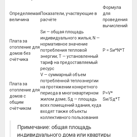
Формула
Определяемая
Показатели, участвующие в
для
величина
расчёте
проведения
вычислений
Sи — общая площадь
индивидуального жилья; N —
Плата за
нормативное значение
отопление для
потребления тепловой
Р = Sи*N*T
домов без
энергии; T — установленный
счётчика
тариф на предоставляемый
ресурс
V — суммарный объем
потреблённой теплоэнергии
Плата за
на протяжении конкретного
отопление для
периода в многоквартирном
P=V*
домов с
жилом доме; Sд — площадь
Sи/Sд*T
общим
всех помещений здания, куда
счётчиком
входят также объекты
коллективного пользования
Примечание: общая площадь
индивидуального дома или квартиры