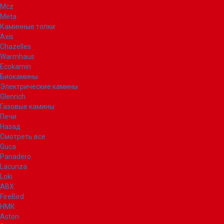
Mcz
Meta
Каминные топки
Axis
Chazelles
Warmhaus
Ecokamin
Биокамины
Электрические камины
Glenrich
Газовые камины
Печи
Назад
Смотреть все
Guca
Panadero
Lacunza
Loki
ABX
FireBird
НМК
Aston