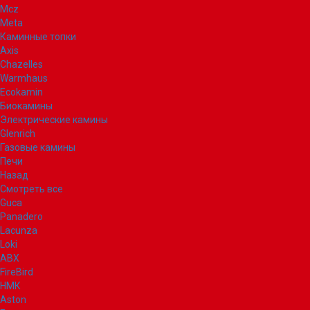
Mcz
Meta
Каминные топки
Axis
Chazelles
Warmhaus
Ecokamin
Биокамины
Электрические камины
Glenrich
Газовые камины
Печи
Назад
Смотреть все
Guca
Panadero
Lacunza
Loki
ABX
FireBird
НМК
Aston