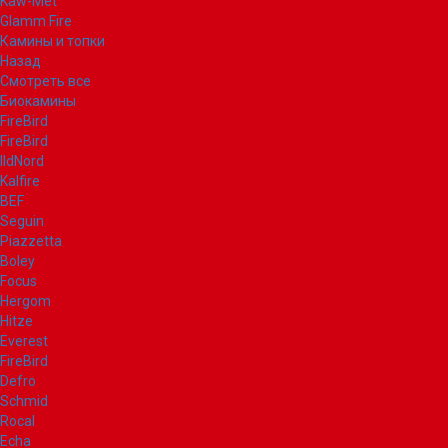
Kaw-Met
Glamm Fire
Камины и топки
Назад
Смотреть все
Биокамины
FireBird
FireBird
IldNord
Kalfire
BEF
Seguin
Piazzetta
Boley
Focus
Hergom
Hitze
Everest
FireBird
Defro
Schmid
Rocal
Echa