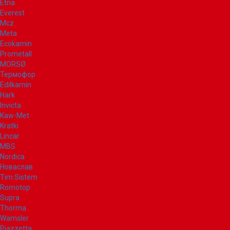
Etna
Everest
Mcz
Meta
Ecokamin
Prometall
MORSØ
Термофор
Edilkamin
Hark
Invicta
Kaw-Met
Kratki
Lincar
MBS
Nordica
Новаслав
Tim Sistem
Romotop
Supra
Thorma
Wamsler
Piazzetta