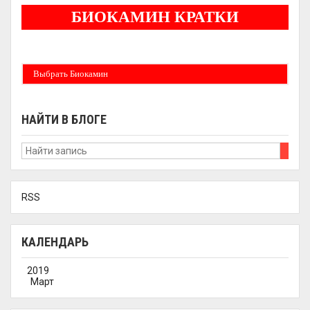
БИОКАМИН КРАТКИ
Бездымные камины на спитовом геле. Ни сажи, ни копоти в вашей квартире.
Спиртовой биокамин работает на 1 литре 2-3 часа !
Выбрать Биокамин
НАЙТИ В БЛОГЕ
RSS
КАЛЕНДАРЬ
2019
Март