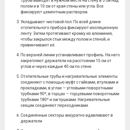
Трубы выводят в нужном месте на стену в 5 см над
полом и в 10 см от края стены или угла. Все
фиксируют цементным раствором.
Укладывают чистовой пол. По всей длине
отопительного прибора фиксируют изоляционную
ленту. Затем протягивают кромку из алюминия,
чтобы закрылся стык между полом и стеной, и
привинчивают её.
По верхней линии устанавливают профиль. На него
закрепляют держатели на расстоянии 15 см от
углов и через каждые 40 см по стене.
Отопительные трубы и нагревательные элементы
соединяют с помощью муфт с гайками, втулками и
прокладками, в углах — угловыми поворотными
трубками 90º, в торцах — торцевыми поворотными
трубками 180º и заглушками. Нагревательные
секции соединяют переходниками.
Соединённые секторы аккуратно вдавливают в
держатели.