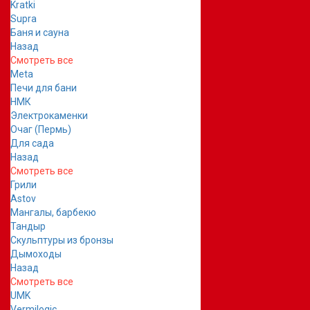
Kratki
Supra
Баня и сауна
Назад
Смотреть все
Meta
Печи для бани
НМК
Электрокаменки
Очаг (Пермь)
Для сада
Назад
Смотреть все
Грили
Astov
Мангалы, барбекю
Тандыр
Скульптуры из бронзы
Дымоходы
Назад
Смотреть все
UMK
Vermilogic