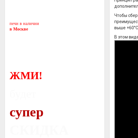
Принцип ра
Печь-камин
PISA
дополнител
и другие печи и камины
Чтобы сбер
европейских производителей.
преимущест
печи в наличии
выше +60°C
в Москве
В этом виде
ЖМИ!
будет
супер
СКИДКА