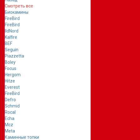
Смотреть все
Биокамины
FireBird
FireBird
IldNord
Kalfire
BEF
Seguin
Piazzetta
Boley
Focus
Hergom
Hitze
Everest
FireBird
Defro
Schmid
Rocal
Echa
Mcz
Meta
Каминные топки