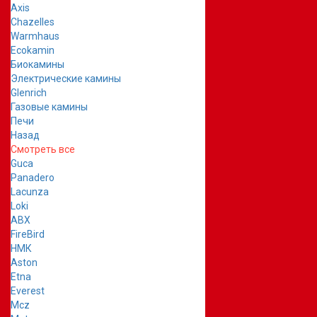
Axis
Chazelles
Warmhaus
Ecokamin
Биокамины
Электрические камины
Glenrich
Газовые камины
Печи
Назад
Смотреть все
Guca
Panadero
Lacunza
Loki
ABX
FireBird
НМК
Aston
Etna
Everest
Mcz