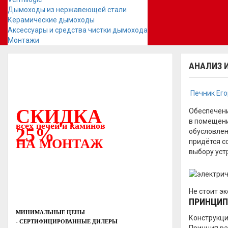
Дымоходы из нержавеющей стали
Керамические дымоходы
Аксессуары и средства чистки дымохода
Монтажи
АНАЛИЗ 
Печник Ег
СКИДКА
Обеспечени
в помещени
всех печей и каминов
25%
обусловлен
НА МОНТАЖ
придётся с
выбору уст
Не стоит э
ПРИНЦИП
МИНИМАЛЬНЫЕ ЦЕНЫ
Конструкци
- СЕРТИФИЦИРОВАННЫЕ ДИЛЕРЫ