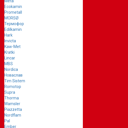
Meta
Ecokamin
Prometall
MORSØ
Термофор
Edilkamin
Hark
Invicta
Kaw-Met
Kratki
Lincar
MBS
Nordica
Новаслав
Tim Sistem
Romotop
Supra
Thorma
Wamsler
Piazzetta
Nordflam
Pal
Ember