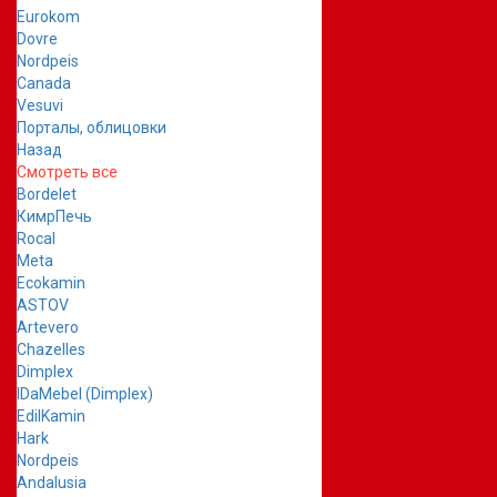
Eurokom
Dovre
Nordpeis
Canada
Vesuvi
Порталы, облицовки
Назад
Смотреть все
Bordelet
КимрПечь
Rocal
Meta
Ecokamin
ASTOV
Artevero
Chazelles
Dimplex
IDaMebel (Dimplex)
EdilKamin
Hark
Nordpeis
Andalusia