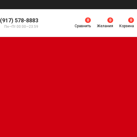
 (917) 578-8883
0
0
0
Сравнить
Желания
Корзина
Пн—Пт 00:00—23:59