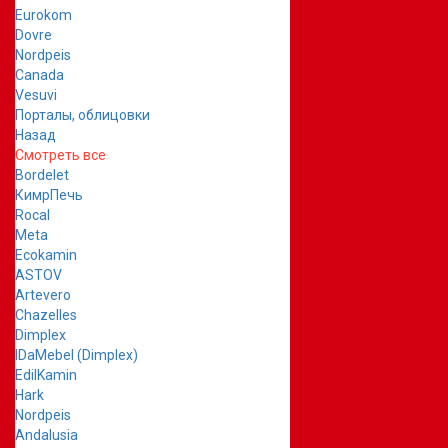
Eurokom
Dovre
Nordpeis
Canada
Vesuvi
Порталы, облицовки
Назад
Смотреть все
Bordelet
КимрПечь
Rocal
Meta
Ecokamin
ASTOV
Artevero
Chazelles
Dimplex
IDaMebel (Dimplex)
EdilKamin
Hark
Nordpeis
Andalusia