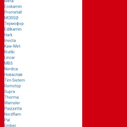
Meta
Ecokamin
Prometall
MORSØ
Термофор
Edilkamin
Hark
Invicta
Kaw-Met
Kratki
Lincar
MBS
Nordica
Новаслав
Tim Sistem
Romotop
Supra
Thorma
Wamsler
Piazzetta
Nordflam
Pal
Ember