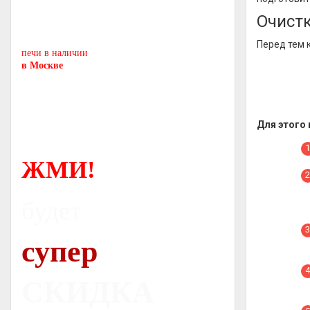
Печь-камин
PISA
Очистк
и другие печи и камины
европейских производителей.
Перед тем 
печи в наличии
в Москве
Для этого
ЖМИ!
будет
супер
СКИДКА