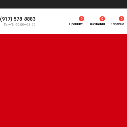
 (917) 578-8883
0
0
0
Сравнить
Желания
Корзина
Пн—Пт 00:00—23:59