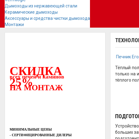
Дымоходы из нержавеющей стали
Керамические дымоходы
Аксессуары и средства чистки дымохода
Монтажи
ТЕХНОЛО
Печник Ег
СКИДКА
Тёплый пол
только на 
всех печей и каминов
25%
тёплого по
НА МОНТАЖ
ПОДГОТО
Устройство
МИНИМАЛЬНЫЕ ЦЕНЫ
больших за
- СЕРТИФИЦИРОВАННЫЕ ДИЛЕРЫ
подготовит