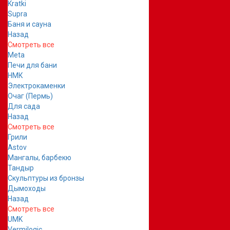
Kratki
Supra
Баня и сауна
Назад
Смотреть все
Meta
Печи для бани
НМК
Электрокаменки
Очаг (Пермь)
Для сада
Назад
Смотреть все
Грили
Astov
Мангалы, барбекю
Тандыр
Скульптуры из бронзы
Дымоходы
Назад
Смотреть все
UMK
Vermilogic