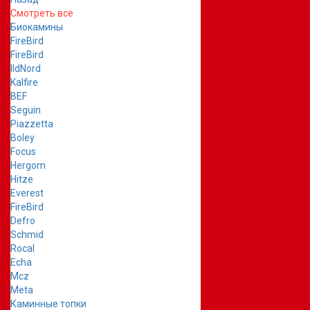
Смотреть все
Биокамины
FireBird
FireBird
IldNord
Kalfire
BEF
Seguin
Piazzetta
Boley
Focus
Hergom
Hitze
Everest
FireBird
Defro
Schmid
Rocal
Echa
Mcz
Meta
Каминные топки