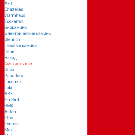
Axis
Chazelles
Warmhaus
Ecokamin
Биокамины
Электрические камины
Glenrich
Газовые камины
Печи
Назад
Смотреть все
Guca
Panadero
Lacunza
Loki
ABX
FireBird
НМК
Aston
Etna
Everest
Mcz