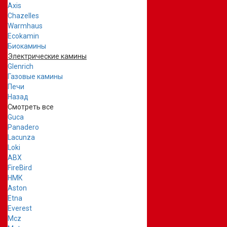
Axis
Chazelles
Warmhaus
Ecokamin
Биокамины
Электрические камины
Glenrich
Газовые камины
Печи
Назад
Смотреть все
Guca
Panadero
Lacunza
Loki
ABX
FireBird
НМК
Aston
Etna
Everest
Mcz