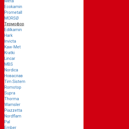
Meta
Ecokamin
Prometall
MORSØ
Термофор
Edilkamin
Hark
Invicta
Kaw-Met
Kratki
Lincar
MBS
Nordica
Новаслав
Tim Sistem
Romotop
Supra
Thorma
Wamsler
Piazzetta
Nordflam
Pal
Ember