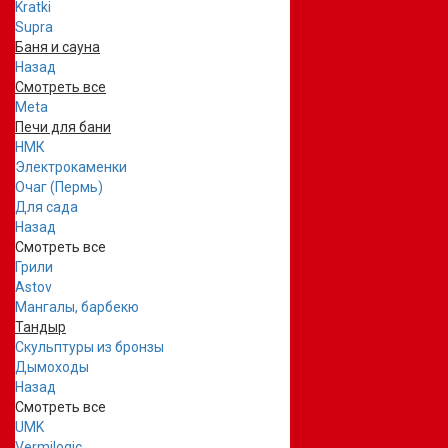
Kratki
Supra
Баня и сауна
Назад
Смотреть все
Meta
Печи для бани
НМК
Электрокаменки
Очаг (Пермь)
Для сада
Назад
Смотреть все
Грили
Astov
Мангалы, барбекю
Тандыр
Скульптуры из бронзы
Дымоходы
Назад
Смотреть все
UMK
Vermilogic