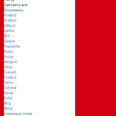
Смотреть все
Биокамины
FireBird
FireBird
IldNord
Kalfire
BEF
Seguin
Piazzetta
Boley
Focus
Hergom
Hitze
Everest
FireBird
Defro
Schmid
Rocal
Echa
Mcz
Meta
Каминные топки