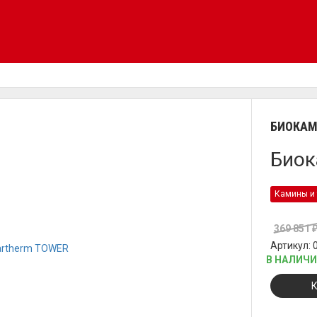
БИОКА
Биок
Камины и 
369 851
Артикул: 
В НАЛИЧ