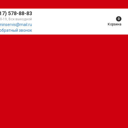
17) 578-88-83
0
10-19, Вск выходной
Корзина
minservis@mail.ru
 обратный звонок