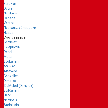
Eurokom
Dovre
Nordpeis
Canada
Vesuvi
Порталы, облицовки
Назад
Смотреть все
Bordelet
КимрПечь
Rocal
Meta
Ecokamin
ASTOV
Artevero
Chazelles
Dimplex
IDaMebel (Dimplex)
EdilKamin
Hark
Nordpeis
Andalusia