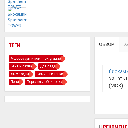
ОБЗОР
Х
ТЕГИ
Аксессуары и комплектующие
Баня и сауна
Для сада
биокам
Дымоходы
Камины и топки
Узнать 
Печи
Порталы и облицовка
(МСК).
РЕКОМЕНД