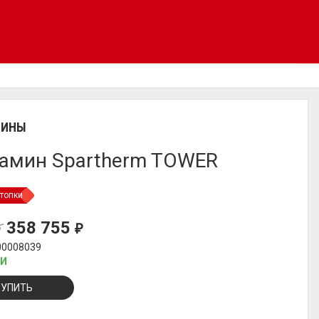
МИНЫ
амин Spartherm TOWER
топки
358 755
₽
₽
00008039
ИИ
КУПИТЬ