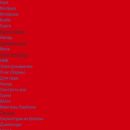
Hark
Nordpeis
Andalusia
Kratki
Supra
Баня и сауна
Назад
Смотреть все
Meta
Печи для бани
НМК
Электрокаменки
Очаг (Пермь)
Для сада
Назад
Смотреть все
Грили
Astov
Мангалы, барбекю
Тандыр
Скульптуры из бронзы
Дымоходы