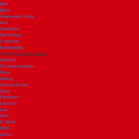
Mcz
Meta
Каминные топки
Axis
Chazelles
Warmhaus
Ecokamin
Биокамины
Электрические камины
Glenrich
Газовые камины
Печи
Назад
Смотреть все
Guca
Panadero
Lacunza
Loki
ABX
FireBird
НМК
Aston