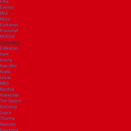
Etna
Everest
Mcz
Meta
Ecokamin
Prometall
MORSØ
Термофор
Edilkamin
Hark
Invicta
Kaw-Met
Kratki
Lincar
MBS
Nordica
Новаслав
Tim Sistem
Romotop
Supra
Thorma
Wamsler
Piazzetta