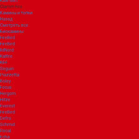
Kaw-Met
Glamm Fire
Камины и топки
Назад
Смотреть все
Биокамины
FireBird
FireBird
IldNord
Kalfire
BEF
Seguin
Piazzetta
Boley
Focus
Hergom
Hitze
Everest
FireBird
Defro
Schmid
Rocal
Echa