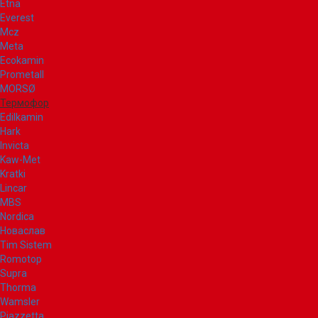
Etna
Everest
Mcz
Meta
Ecokamin
Prometall
MORSØ
Термофор
Edilkamin
Hark
Invicta
Kaw-Met
Kratki
Lincar
MBS
Nordica
Новаслав
Tim Sistem
Romotop
Supra
Thorma
Wamsler
Piazzetta