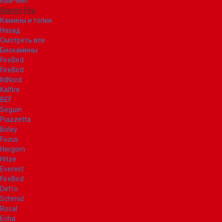
Kaw-Met
Glamm Fire
Камины и топки
Назад
Смотреть все
Биокамины
FireBird
FireBird
IldNord
Kalfire
BEF
Seguin
Piazzetta
Boley
Focus
Hergom
Hitze
Everest
FireBird
Defro
Schmid
Rocal
Echa