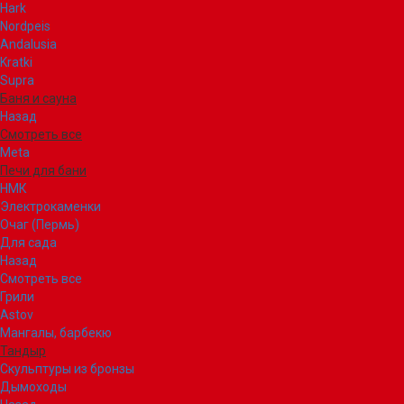
Hark
Nordpeis
Andalusia
Kratki
Supra
Баня и сауна
Назад
Смотреть все
Meta
Печи для бани
НМК
Электрокаменки
Очаг (Пермь)
Для сада
Назад
Смотреть все
Грили
Astov
Мангалы, барбекю
Тандыр
Скульптуры из бронзы
Дымоходы