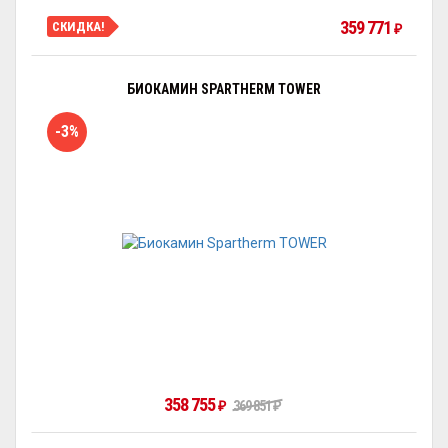
359 771
СКИДКА!
₽
БИОКАМИН SPARTHERM TOWER
-3%
358 755
₽
369 851
₽