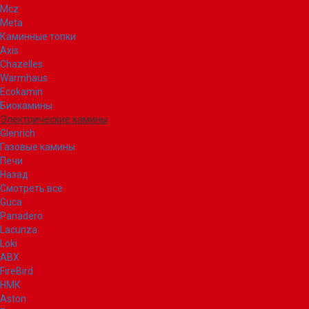
Mcz
Meta
Каминные топки
Axis
Chazelles
Warmhaus
Ecokamin
Биокамины
Электрические камины
Glenrich
Газовые камины
Печи
Назад
Смотреть все
Guca
Panadero
Lacunza
Loki
ABX
FireBird
НМК
Aston