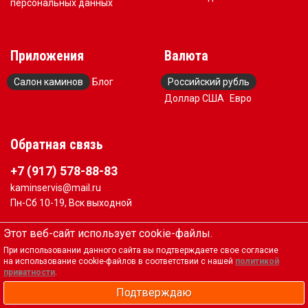
персональных данных
Приложения
Валюта
Салон каминов
Блог
Российский рубль
Доллар США
Евро
Обратная связь
+7 (917) 578-88-83
kaminservis@mail.ru
Пн-Сб 10-19, Вск выходной
Вся представленная на сайте информация, касающаяся
Этот веб-сайт использует cookie-файлы.
технических характеристик, наличия на складе,
При использовании данного сайта вы подтверждаете свое согласие
стоимости товаров, носит информационный характер и
на использование cookie-файлов в соответствии с нашей
политикой
не является публичной офертой, определяемой
приватности
.
положениями Статьи 437(2) Гражданского кодекса РФ
Подтверждаю