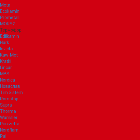
Meta
Ecokamin
Prometall
MORSØ
Термофор
Edilkamin
Hark
Invicta
Kaw-Met
Kratki
Lincar
MBS
Nordica
Новаслав
Tim Sistem
Romotop
Supra
Thorma
Wamsler
Piazzetta
Nordflam
Pal