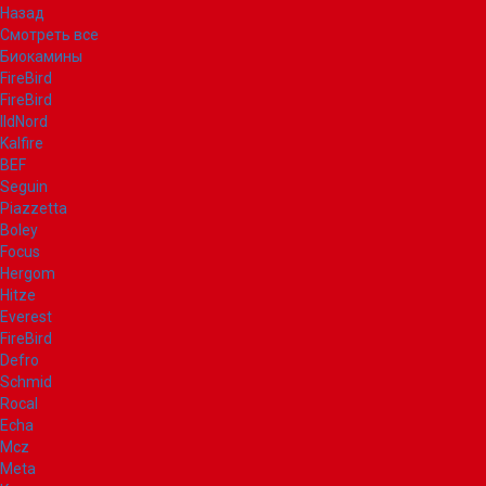
Назад
Смотреть все
Биокамины
FireBird
FireBird
IldNord
Kalfire
BEF
Seguin
Piazzetta
Boley
Focus
Hergom
Hitze
Everest
FireBird
Defro
Schmid
Rocal
Echa
Mcz
Meta