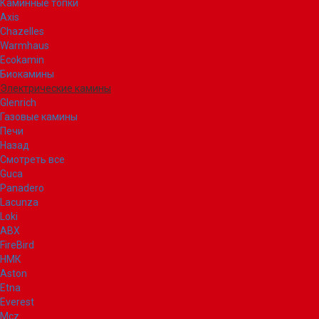
Каминные топки
Axis
Chazelles
Warmhaus
Ecokamin
Биокамины
Электрические камины
Glenrich
Газовые камины
Печи
Назад
Смотреть все
Guca
Panadero
Lacunza
Loki
ABX
FireBird
НМК
Aston
Etna
Everest
Mcz