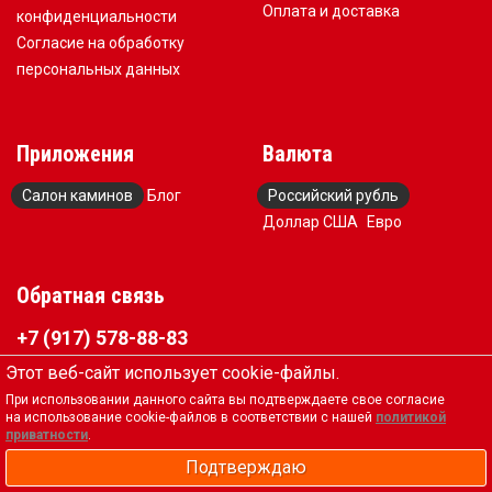
Оплата и доставка
конфиденциальности
Согласие на обработку
персональных данных
Приложения
Валюта
Салон каминов
Блог
Российский рубль
Доллар США
Евро
Обратная связь
+7 (917) 578-88-83
kaminservis@mail.ru
Этот веб-сайт использует cookie-файлы.
Пн-Сб 10-19, Вск выходной
При использовании данного сайта вы подтверждаете свое согласие
на использование cookie-файлов в соответствии с нашей
политикой
Вся представленная на сайте информация, касающаяся
приватности
.
технических характеристик, наличия на складе,
Подтверждаю
стоимости товаров, носит информационный характер и