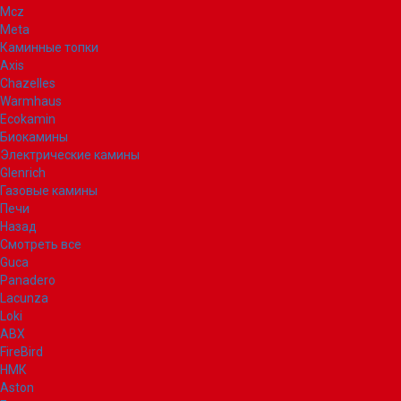
Mcz
Meta
Каминные топки
Axis
Chazelles
Warmhaus
Ecokamin
Биокамины
Электрические камины
Glenrich
Газовые камины
Печи
Назад
Смотреть все
Guca
Panadero
Lacunza
Loki
ABX
FireBird
НМК
Aston