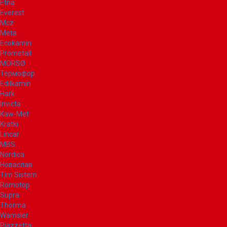
Etna
Everest
Mcz
Meta
Ecokamin
Prometall
MORSØ
Термофор
Edilkamin
Hark
Invicta
Kaw-Met
Kratki
Lincar
MBS
Nordica
Новаслав
Tim Sistem
Romotop
Supra
Thorma
Wamsler
Piazzetta