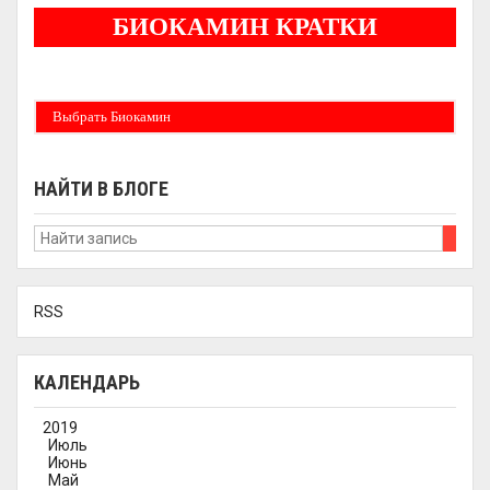
БИОКАМИН КРАТКИ
Бездымные камины на спитовом геле. Ни сажи, ни копоти в вашей квартире.
Спиртовой биокамин работает на 1 литре 2-3 часа !
Выбрать Биокамин
НАЙТИ В БЛОГЕ
RSS
КАЛЕНДАРЬ
2019
Июль
Июнь
Май