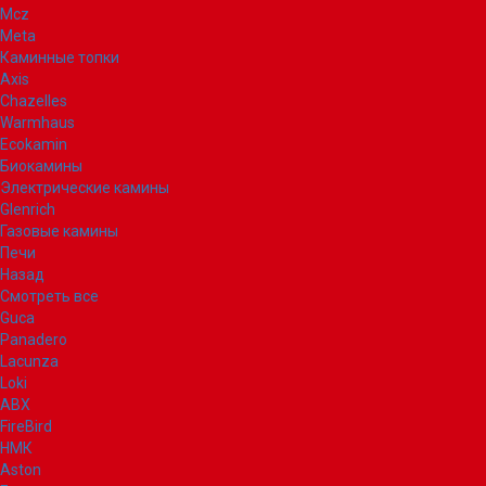
Mcz
Meta
Каминные топки
Axis
Chazelles
Warmhaus
Ecokamin
Биокамины
Электрические камины
Glenrich
Газовые камины
Печи
Назад
Смотреть все
Guca
Panadero
Lacunza
Loki
ABX
FireBird
НМК
Aston