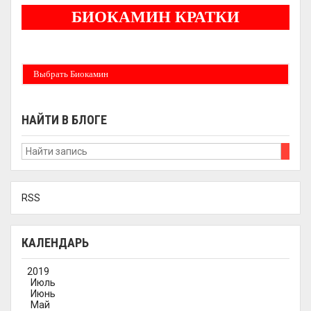
БИОКАМИН КРАТКИ
Бездымные камины на спитовом геле. Ни сажи, ни копоти в вашей квартире.
Спиртовой биокамин работает на 1 литре 2-3 часа !
Выбрать Биокамин
НАЙТИ В БЛОГЕ
RSS
КАЛЕНДАРЬ
2019
Июль
Июнь
Май