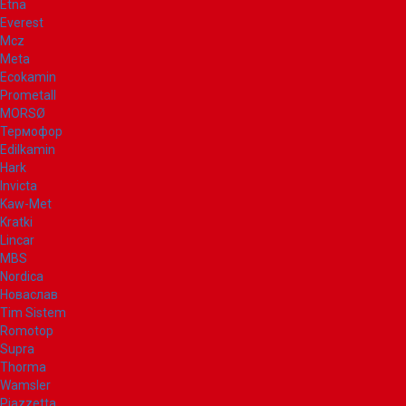
Etna
Everest
Mcz
Meta
Ecokamin
Prometall
MORSØ
Термофор
Edilkamin
Hark
Invicta
Kaw-Met
Kratki
Lincar
MBS
Nordica
Новаслав
Tim Sistem
Romotop
Supra
Thorma
Wamsler
Piazzetta