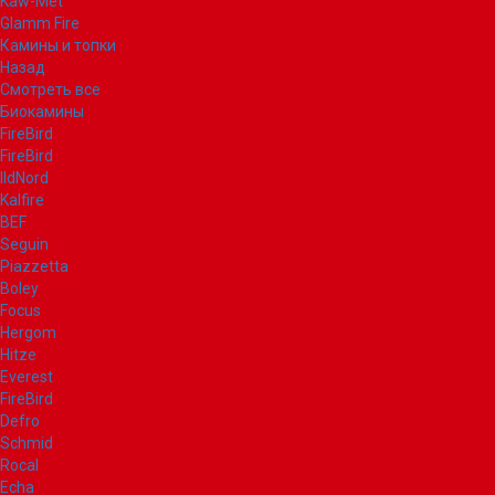
Kaw-Met
Glamm Fire
Камины и топки
Назад
Смотреть все
Биокамины
FireBird
FireBird
IldNord
Kalfire
BEF
Seguin
Piazzetta
Boley
Focus
Hergom
Hitze
Everest
FireBird
Defro
Schmid
Rocal
Echa