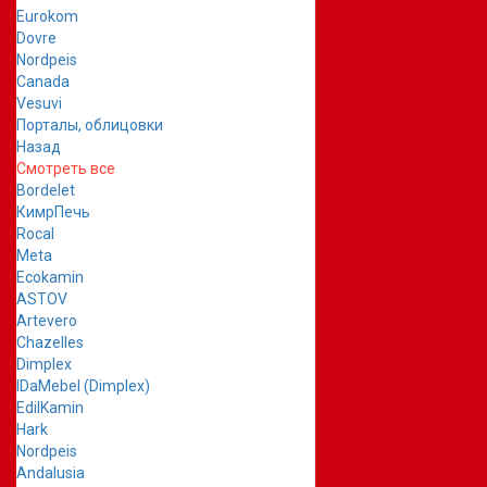
Eurokom
Dovre
Nordpeis
Canada
Vesuvi
Порталы, облицовки
Назад
Смотреть все
Bordelet
КимрПечь
Rocal
Meta
Ecokamin
ASTOV
Artevero
Chazelles
Dimplex
IDaMebel (Dimplex)
EdilKamin
Hark
Nordpeis
Andalusia