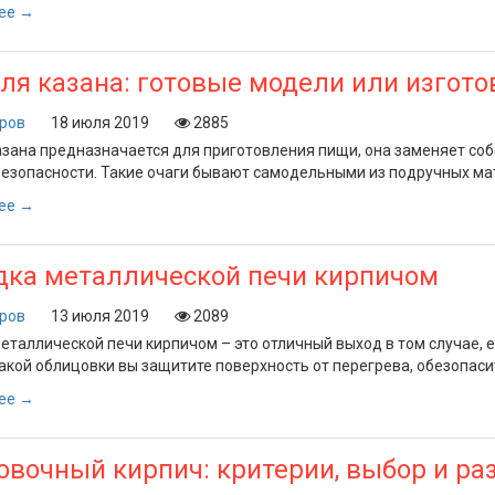
ее →
ля казана: готовые модели или изгот
оров
18 июля 2019
2885
азана предназначается для приготовления пищи, она заменяет соб
езопасности. Такие очаги бывают самодельными из подручных ма
ее →
дка металлической печи кирпичом
оров
13 июля 2019
2089
еталлической печи кирпичом – это отличный выход в том случае, е
кой облицовки вы защитите поверхность от перегрева, обезопасит
ее →
вочный кирпич: критерии, выбор и ра