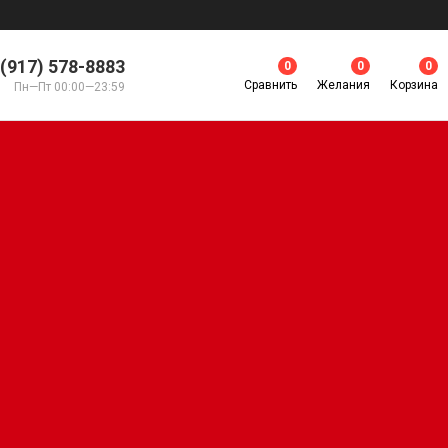
 (917) 578-8883
0
0
0
Сравнить
Желания
Корзина
Пн—Пт 00:00—23:59