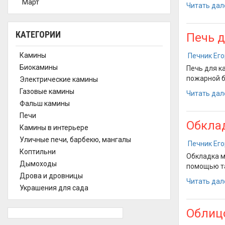
Март
Читать дал
КАТЕГОРИИ
Печь д
Камины
Печник Ег
Биокамины
Печь для к
пожарной б
Электрические камины
Газовые камины
Читать дал
Фальш камины
Печи
Обкла
Камины в интерьере
Уличные печи, барбекю, мангалы
Печник Ег
Коптильни
Обкладка м
Дымоходы
помощью та
Дрова и дровницы
Читать дал
Украшения для сада
Облицо