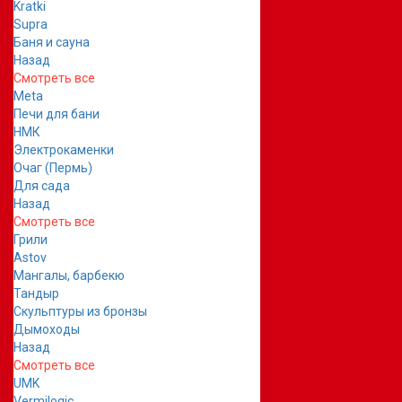
Kratki
Supra
Баня и сауна
Назад
Смотреть все
Meta
Печи для бани
НМК
Электрокаменки
Очаг (Пермь)
Для сада
Назад
Смотреть все
Грили
Astov
Мангалы, барбекю
Тандыр
Скульптуры из бронзы
Дымоходы
Назад
Смотреть все
UMK
Vermilogic