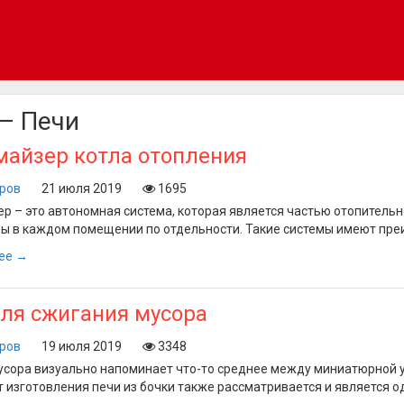
— Печи
майзер котла отопления
оров
21 июля 2019
1695
р – это автономная система, которая является частью отопитель
ы в каждом помещении по отдельности. Такие системы имеют пр
ее →
ля сжигания мусора
оров
19 июля 2019
3348
усора визуально напоминает что-то среднее между миниатюрной ул
т изготовления печи из бочки также рассматривается и является 