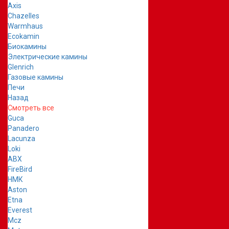
Axis
Chazelles
Warmhaus
Ecokamin
Биокамины
Электрические камины
Glenrich
Газовые камины
Печи
Назад
Смотреть все
Guca
Panadero
Lacunza
Loki
ABX
FireBird
НМК
Aston
Etna
Everest
Mcz