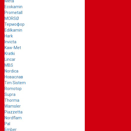
Meta
Ecokamin
Prometall
MORSØ
Термофор
Edilkamin
Hark
Invicta
Kaw-Met
Kratki
Lincar
MBS
Nordica
Новаслав
Tim Sistem
Romotop
Supra
Thorma
Wamsler
Piazzetta
Nordflam
Pal
Ember