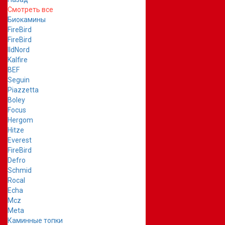
Смотреть все
Биокамины
FireBird
FireBird
IldNord
Kalfire
BEF
Seguin
Piazzetta
Boley
Focus
Hergom
Hitze
Everest
FireBird
Defro
Schmid
Rocal
Echa
Mcz
Meta
Каминные топки