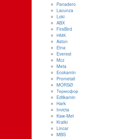
Panadero
Lacunza
Loki
ABX
FireBird
НМК
Aston
Etna
Everest
Mcz
Meta
Ecokamin
Prometall
MORSØ
Термофор
Edilkamin
Hark
Invicta
Kaw-Met
Kratki
Lincar
MBS