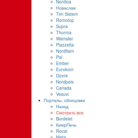
Nordica
Новаслав
Tim Sistem
Romotop
Supra
Thorma
Wamsler
Piazzetta
Nordflam
Pal
Ember
Eurokom
Dovre
Nordpeis
Canada
Vesuvi
Порталы, облицовки
Назад
Смотреть все
Bordelet
КимрПечь
Rocal
Meta