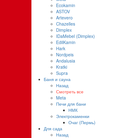
Ecokamin
ASTOV
Artevero
Chazelles
Dimplex
IDaMebel (Dimplex)
EdilKamin
Hark
Nordpeis
Andalusia
Kratki
Supra
Баня и сауна
Назад
Смотреть все
Meta
Печи для бани
НМК
Электрокаменки
Очаг (Пермь)
Для сада
Назад