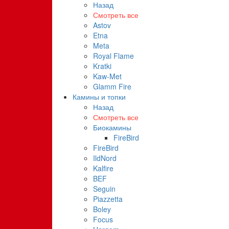
Назад
Смотреть все
Astov
Etna
Meta
Royal Flame
Kratki
Kaw-Met
Glamm Fire
Камины и топки
Назад
Смотреть все
Биокамины
FireBird
FireBird
IldNord
Kalfire
BEF
Seguin
Piazzetta
Boley
Focus