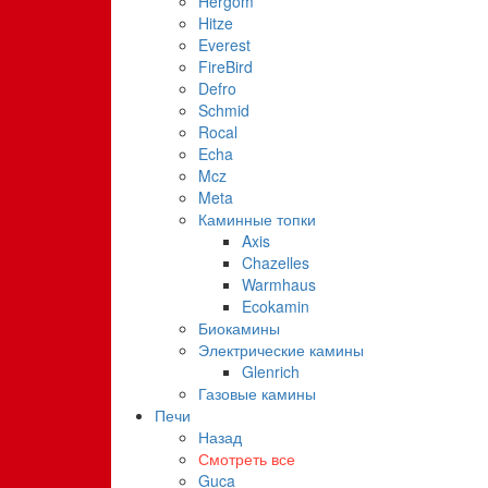
Hergom
Hitze
Everest
FireBird
Defro
Schmid
Rocal
Echa
Mcz
Meta
Каминные топки
Axis
Chazelles
Warmhaus
Ecokamin
Биокамины
Электрические камины
Glenrich
Газовые камины
Печи
Назад
Смотреть все
Guca