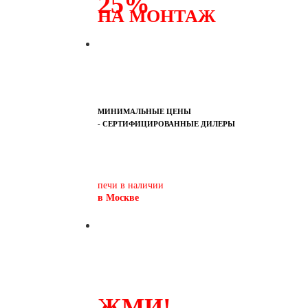
25%
НА МОНТАЖ
МИНИМАЛЬНЫЕ ЦЕНЫ
- СЕРТИФИЦИРОВАННЫЕ ДИЛЕРЫ
Печь-камин
PISA
и другие печи и камины
европейских производителей.
печи в наличии
в Москве
ЖМИ!