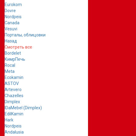
Eurokom
Dovre
Nordpeis
Canada
Vesuvi
Порталы, облицовки
Назад
Смотреть все
Bordelet
КимрПечь
Rocal
Meta
Ecokamin
ASTOV
Artevero
Chazelles
Dimplex
IDaMebel (Dimplex)
EdilKamin
Hark
Nordpeis
Andalusia