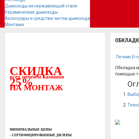
Дымоходы из нержавеющей стали
Керамические дымоходы
Аксессуары и средства чистки дымохода
Монтажи
ОБКЛАДК
Печник Ег
СКИДКА
Обкладка м
помощью та
всех печей и каминов
25%
Ог
НА МОНТАЖ
Выбор
Техн
МИНИМАЛЬНЫЕ ЦЕНЫ
- СЕРТИФИЦИРОВАННЫЕ ДИЛЕРЫ