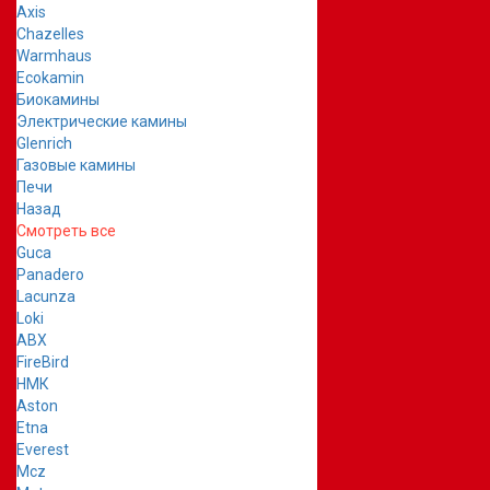
Axis
Chazelles
Warmhaus
Ecokamin
Биокамины
Электрические камины
Glenrich
Газовые камины
Печи
Назад
Смотреть все
Guca
Panadero
Lacunza
Loki
ABX
FireBird
НМК
Aston
Etna
Everest
Mcz