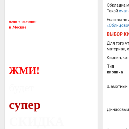
Печь-камин
PISA
Обкладка м
Такой
очаг
и другие печи и камины
европейских производителей.
Если вы не
печи в наличии
«Облицовоч
в Москве
ВЫБОР К
Для того ч
материал, 
Кирпич, ко
Тип
ЖМИ!
кирпича
будет
Шамотный
супер
Динасовый
СКИДКА