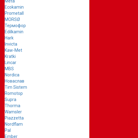
Meta
Ecokamin
Prometall
MORSØ
Термофор
Edilkamin
Hark
Invicta
Kaw-Met
Kratki
Lincar
MBS
Nordica
Новаслав
Tim Sistem
Romotop
Supra
Thorma
Wamsler
Piazzetta
Nordflam
Pal
Ember