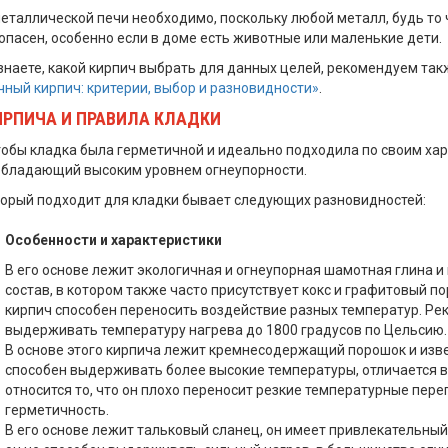
еталлической печи необходимо, поскольку любой металл, будь то ч
опасен, особенно если в доме есть животные или маленькие дети.
 знаете, какой кирпич выбрать для данных целей, рекомендуем так
ный кирпич: критерии, выбор и разновидности»
.
ИРПИЧА И ПРАВИЛА КЛАДКИ
тобы кладка была герметичной и идеально подходила по своим хар
обладающий высоким уровнем огнеупорности.
торый подходит для кладки бывает следующих разновидностей:
Особенности и характеристики
В его основе лежит экологичная и огнеупорная шамотная глина и
состав, в котором также часто присутствует кокс и графитовый по
кирпич способен переносить воздействие разных температур. Ре
выдерживать температуру нагрева до 1800 градусов по Цельсию.
В основе этого кирпича лежит кремнесодержащий порошок и изве
способен выдерживать более высокие температуры, отличается в
относится то, что он плохо переносит резкие температурные пере
герметичность.
В его основе лежит тальковый сланец, он имеет привлекательны