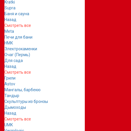
Kratki
Supra
Баня и сауна
Назад
Смотреть все
Meta
Печи для бани
НМК
Электрокаменки
Очаг (Пермь)
Для сада
Назад
Смотреть все
Грили
Astov
Мангалы, барбекю
Тандыр
Скульптуры из бронзы
Дымоходы
Назад
Смотреть все
UMK
Vermilogic