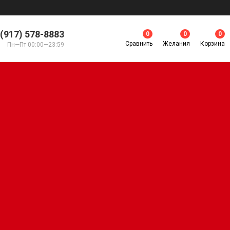
 (917) 578-8883
0
0
0
Сравнить
Желания
Корзина
Пн—Пт 00:00—23:59