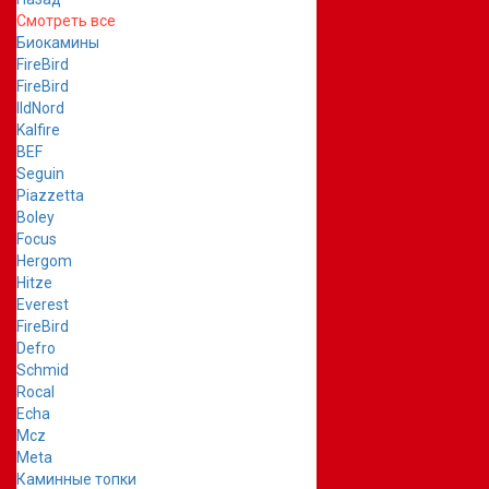
Смотреть все
Биокамины
FireBird
FireBird
IldNord
Kalfire
BEF
Seguin
Piazzetta
Boley
Focus
Hergom
Hitze
Everest
FireBird
Defro
Schmid
Rocal
Echa
Mcz
Meta
Каминные топки