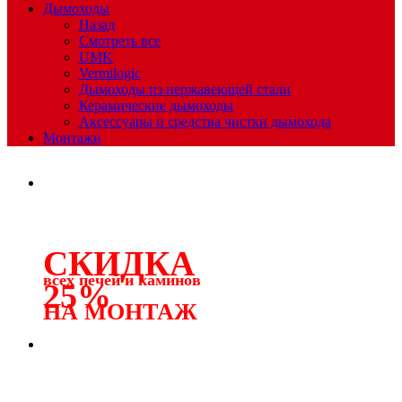
Дымоходы
Назад
Смотреть все
UMK
Vermilogic
Дымоходы из нержавеющей стали
Керамические дымоходы
Аксессуары и средства чистки дымохода
Монтажи
СКИДКА
всех печей и каминов
25%
НА МОНТАЖ