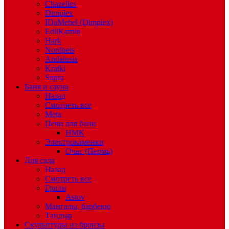
Chazelles
Dimplex
IDaMebel (Dimplex)
EdilKamin
Hark
Nordpeis
Andalusia
Kratki
Supra
Баня и сауна
Назад
Смотреть все
Meta
Печи для бани
НМК
Электрокаменки
Очаг (Пермь)
Для сада
Назад
Смотреть все
Грили
Astov
Мангалы, барбекю
Тандыр
Скульптуры из бронзы