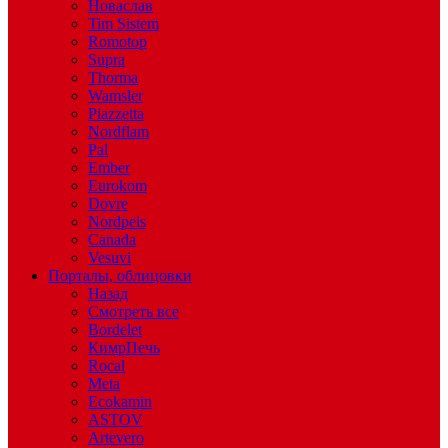
Новаслав
Tim Sistem
Romotop
Supra
Thorma
Wamsler
Piazzetta
Nordflam
Pal
Ember
Eurokom
Dovre
Nordpeis
Canada
Vesuvi
Порталы, облицовки
Назад
Смотреть все
Bordelet
КимрПечь
Rocal
Meta
Ecokamin
ASTOV
Artevero