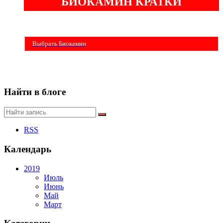
БИОКАМИН КРАТКИ
Бездымные камины на спитовом геле. Ни сажи, ни копоти в вашей квартире.
Спиртовой биокамин работает на 1 литре 2-3 часа !
Выбрать Биокамин
Найти в блоге
RSS
Календарь
2019
Июль
Июнь
Май
Март