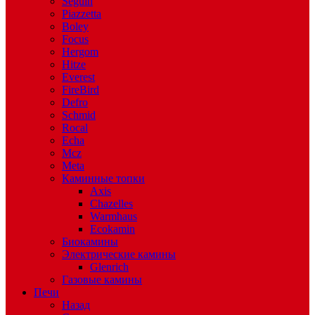
Seguin
Piazzetta
Boley
Focus
Hergom
Hitze
Everest
FireBird
Defro
Schmid
Rocal
Echa
Mcz
Meta
Каминные топки
Axis
Chazelles
Warmhaus
Ecokamin
Биокамины
Электрические камины
Glenrich
Газовые камины
Печи
Назад