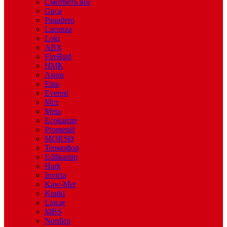
Смотреть все
Guca
Panadero
Lacunza
Loki
ABX
FireBird
НМК
Aston
Etna
Everest
Mcz
Meta
Ecokamin
Prometall
MORSØ
Термофор
Edilkamin
Hark
Invicta
Kaw-Met
Kratki
Lincar
MBS
Nordica